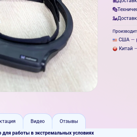
Доставк
Техниче
Доставк
Производит
США
— 
Китай
—
ктация
Видео
Отзывы
для работы в экстремальных условиях