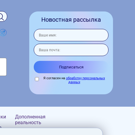
Новостная рассылка
Я согласен на
обработку персональных
данных
чки
Дополненная
реальность
n
Google