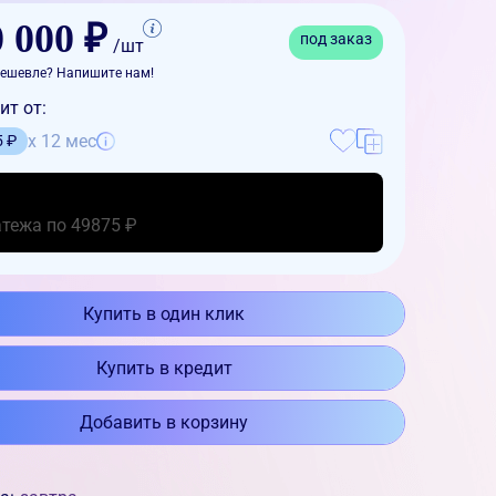
 000 ₽
под заказ
/шт
ешевле? Напишите нам!
ит от:
x 12 мес
5 ₽
атежа по 49875 ₽
Купить в один клик
Купить в кредит
Добавить в корзину