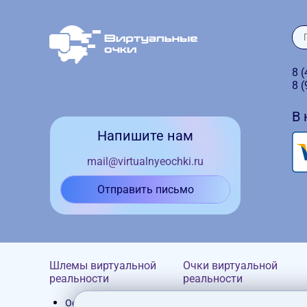
8 
8 
В
Напишите нам
mail@virtualnyeochki.ru
Отправить письмо
Шлемы виртуальной
Очки виртуальной
реальности
реальности
Oculus Rift
Homido