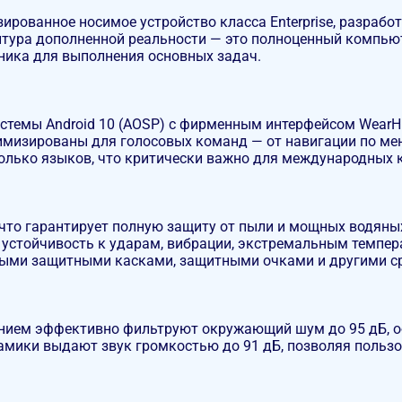
зированное носимое устройство класса Enterprise, разра
нитура дополненной реальности — это полноценный компью
ника для выполнения основных задач.
истемы Android 10 (AOSP) с фирменным интерфейсом Wear
тимизированы для голосовых команд — от навигации по ме
колько языков, что критически важно для международных 
 что гарантирует полную защиту от пыли и мощных водяны
 устойчивость к ударам, вибрации, экстремальным темпе
тными защитными касками, защитными очками и другими 
ием эффективно фильтруют окружающий шум до 95 дБ, об
амики выдают звук громкостью до 91 дБ, позволяя поль