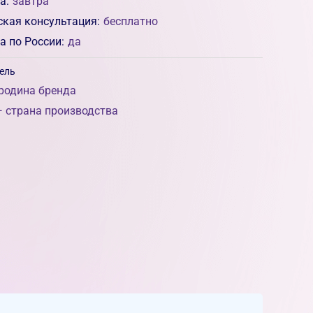
а:
завтра
ская консультация:
бесплатно
а по России:
да
ель
родина бренда
 страна производства