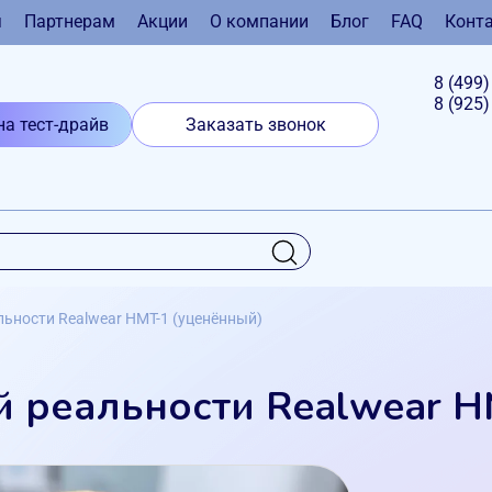
я
Партнерам
Акции
О компании
Блог
FAQ
Конт
8 (499
8 (925
на тест-драйв
Заказать звонок
ьности Realwear HMT-1 (уценённый)
 реальности Realwear H