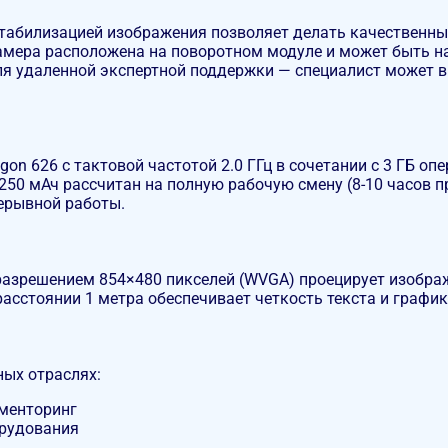
стабилизацией изображения позволяет делать качественны
Камера расположена на поворотном модуле и может быть н
ля удаленной экспертной поддержки — специалист может в
n 626 с тактовой частотой 2.0 ГГц в сочетании с 3 ГБ о
50 мАч рассчитан на полную рабочую смену (8-10 часов 
ерывной работы.
разрешением 854×480 пикселей (WVGA) проецирует изображ
асстоянии 1 метра обеспечивает четкость текста и графи
ных отраслях:
ементоринг
орудования