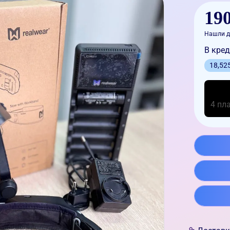
190
Нашли д
В кред
18,52
4 пл