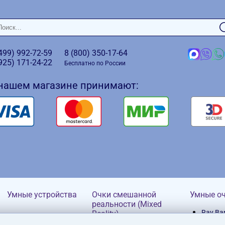
(499)
992-72-59
8 (800)
350-17-64
(925)
171-24-22
Бесплатно по России
 нашем магазине принимают:
Умные устройства
Очки смешанной
Умные о
реальности (Mixed
Ray Ba
Reality)