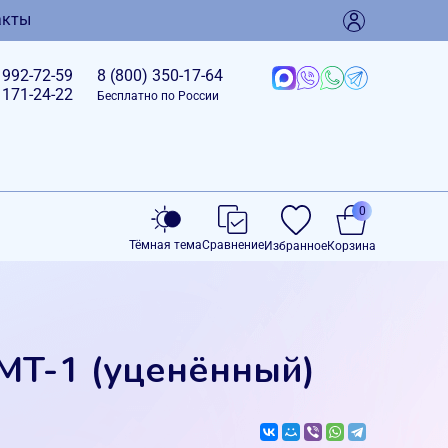
акты
)
992-72-59
8 (800)
350-17-64
)
171-24-22
Бесплатно по России
0
Тёмная тема
Сравнение
Избранное
Корзина
MT-1 (уценённый)