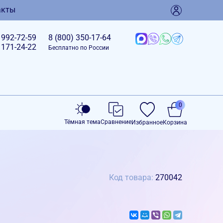
акты
)
992-72-59
8 (800)
350-17-64
)
171-24-22
Бесплатно по России
0
Тёмная тема
Сравнение
Избранное
Корзина
Код товара:
270042