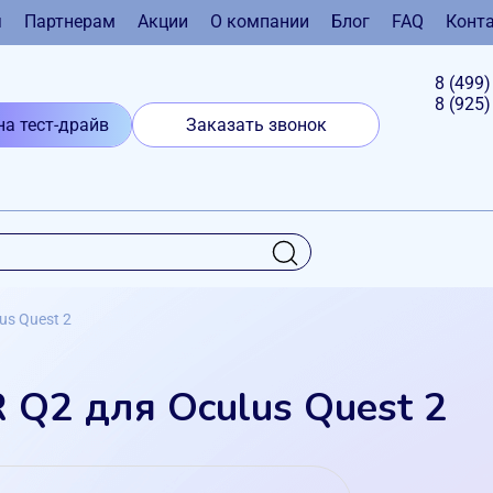
я
Партнерам
Акции
О компании
Блог
FAQ
Конт
8 (499
8 (925
на тест-драйв
Заказать звонок
s Quest 2
Q2 для Oculus Quest 2