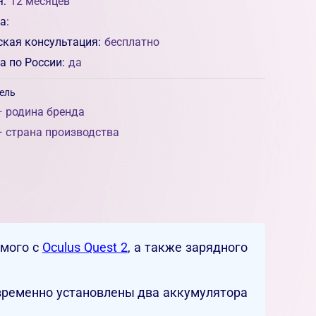
я:
12 месяцев
а:
ская консультация:
бесплатно
а по России:
да
ель
 родина бренда
 страна производства
емого с
Oculus Quest 2
, а также зарядного
овременно установлены два аккумулятора