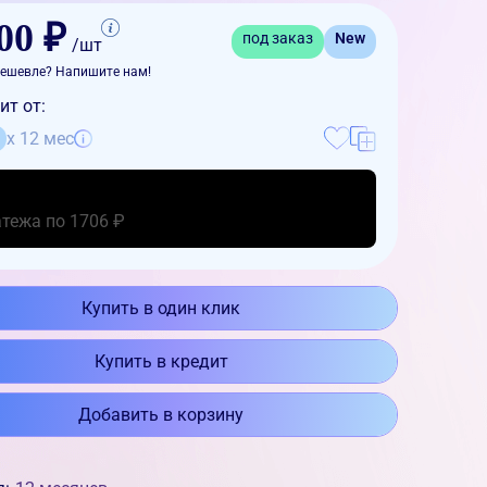
00 ₽
под заказ
New
/шт
ешевле? Напишите нам!
ит от:
x 12 мес
атежа по 1706 ₽
Купить в один клик
Купить в кредит
Добавить в корзину