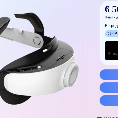
6 5
Нашли д
В кред
634 ₽
4 пл