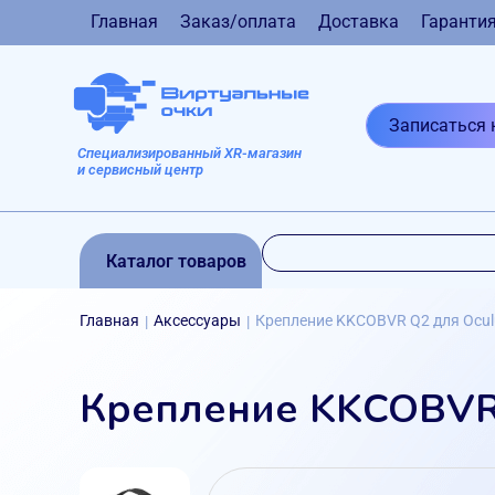
Главная
Заказ/оплата
Доставка
Гаранти
Записаться 
Специализированный XR-магазин
и сервисный центр
Каталог товаров
Главная
Аксессуары
Крепление KKCOBVR Q2 для Oculu
|
|
Крепление KKCOBVR 