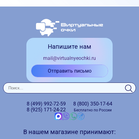
Напишите нам
mail@virtualnyeochki.ru
Отправить письмо
8 (499)
992-72-59
8 (800)
350-17-64
8 (925)
171-24-22
Бесплатно по России
В нашем магазине принимают: