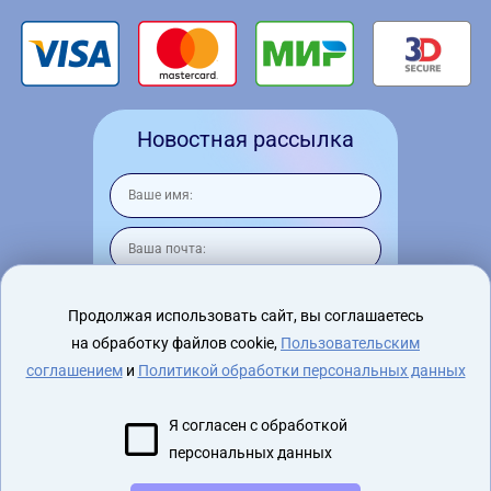
Новостная рассылка
Продолжая использовать сайт, вы соглашаетесь
на обработку файлов cookie,
Пользовательским
Я согласен на
обработку персональных
данных
соглашением
и
Политикой обработки персональных данных
Я согласен с обработкой
персональных данных
2015 - 2026 virtualnyeochki.ru