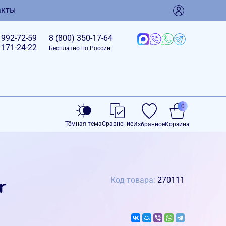
акты
)
992-72-59
8 (800)
350-17-64
)
171-24-22
Бесплатно по России
0
Тёмная тема
Сравнение
Избранное
Корзина
r
Код товара:
270111