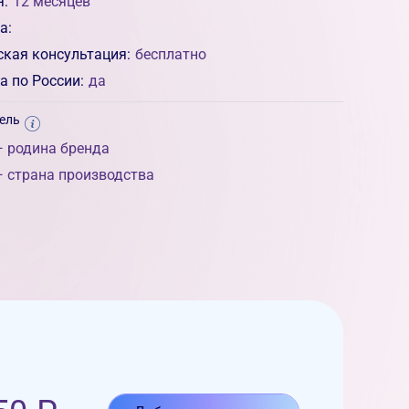
я:
12 месяцев
а:
ская консультация:
бесплатно
а по России:
да
ель
 родина бренда
 страна производства