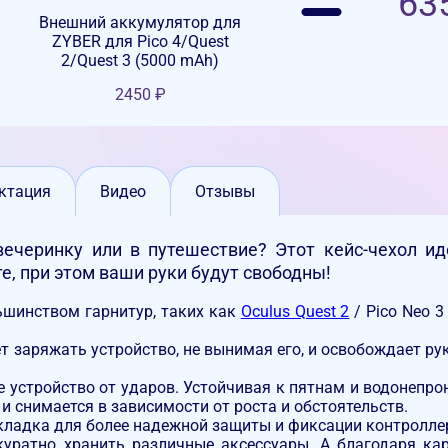
63
Внешний аккумулятор для
ZYBER для Pico 4/Quest
2/Quest 3 (5000 mAh)
2450
₽
ктация
Видео
Отзывы
 вечеринку или в путешествие? Этот кейс-чехол и
е, при этом ваши руки будут свободны!
ьшинством гарнитур, таких как
Oculus Quest 2
/ Pico Neo 3
 заряжать устройство, не вынимая его, и освобождает ру
 устройство от ударов. Устойчивая к пятнам и водонепр
 и снимается в зависимости от роста и обстоятельств.
кладка для более надежной защиты и фиксации контроллер
ратно хранить различные аксессуары. А благодаря ка