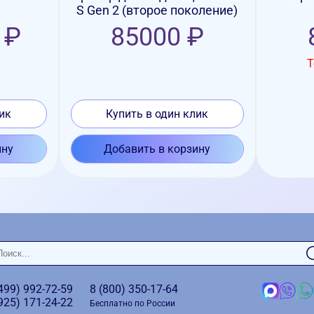
S Gen 2 (второе поколение)
 ₽
85000 ₽
Т
ик
Купить в один клик
ину
Добавить в корзину
(499)
992-72-59
8 (800)
350-17-64
(925)
171-24-22
Бесплатно по России