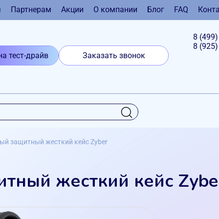
я
Партнерам
Акции
О компании
Блог
FAQ
Конт
8 (499
8 (925
на тест-драйв
Заказать звонок
ый защитный жесткий кейс Zyber
тный жесткий кейс Zybe