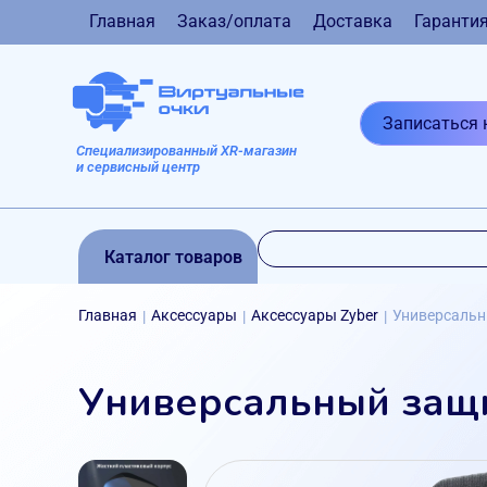
Главная
Заказ/оплата
Доставка
Гаранти
Записаться 
Специализированный XR-магазин
и сервисный центр
Каталог товаров
Главная
Аксессуары
Аксессуары Zyber
Универсальн
|
|
|
Универсальный защи