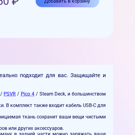
50
₽
Добавить в корзину
деально подходит для вас. Защищайте и
 /
PSVR
/
Pico 4
/ Steam Deck, и большинством
ки. В комплект также входит кабель USB-C для
оницаемая ткань сохранит ваши вещи чистыми
ов или других аксессуаров.
рману в задней части можно заряжать ваше