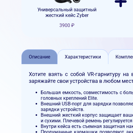
Универсальный защитный
жесткий кейс Zyber
3900
₽
Описание
Характеристики
Компле
Хотите взять с собой VR-гарнитуру на
заряжайте свои устройства в любом мест
Большая емкость, совместимость с бол
головных креплений Elite.
Внешний USB-порт для зарядки позволяет
зарядки устройств.
Внешний жесткий корпус защищает ваше
и сухими. Плечевой ремень регулируется
Внутри кейса есть съемная защитная на
Продуманные кармашки позволяют акку