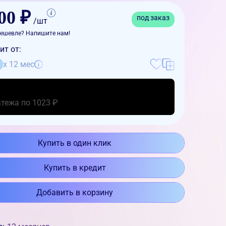
00 ₽
под заказ
/шт
ешевле? Напишите нам!
ит от:
x 12 мес
атежа по 1023 ₽
Купить в один клик
Купить в кредит
Добавить в корзину