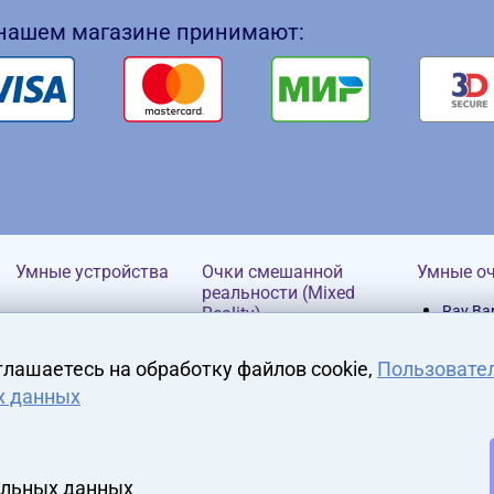
 нашем магазине принимают:
Умные устройства
Очки смешанной
Умные о
реальности (Mixed
Ray Ba
Reality)
HP
глашаетесь на обработку файлов cookie,
Пользовате
х данных
альных данных