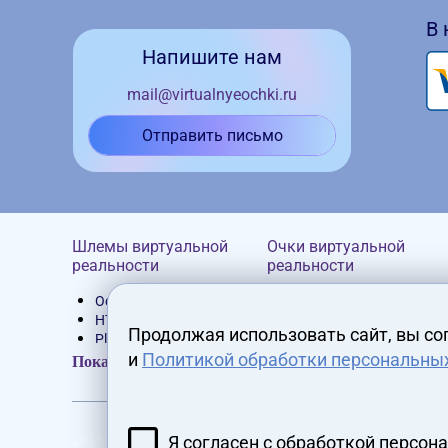
В
Напишите нам
mail@virtualnyeochki.ru
Отправить письмо
Шлемы виртуальной
Очки виртуальной
реальности
реальности
Oculus Rift
Homido
HTC Vive
Google Cardboard
Продолжая использовать сайт, вы со
PlayStation VR
VR Box
и
Политикой обработки персональны
Устройства Pimax
Bobovr
Показать все
Varjo
Samsung Gear VR
Valveik
Shinecon
Шлемы виртуальной
Xiaomi
реальности
Oculus
Я согласен с обработкой персон
2015 - 2026 virtualnyeochki.ru