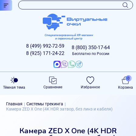
Специализированный XR-магазин
и сервисный центр
8 (499)
992-72-59
8 (800)
350-17-64
8 (925)
171-24-22
Бесплатно по России
0
Сравнение
Избранное
Тёмная тема
Корзина
Главная
Системы трекинга
|
|
Камера ZED X One (4K HDR затвор, без линз и кабеля)
Камера ZED X One (4K HDR