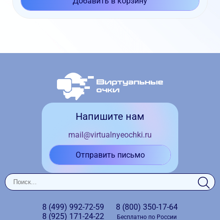
Добавить в корзину
Напишите нам
mail@virtualnyeochki.ru
Отправить письмо
8 (499)
992-72-59
8 (800)
350-17-64
8 (925)
171-24-22
Бесплатно по России