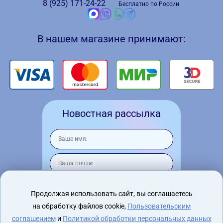
8 (925)
171-24-22
Бесплатно по России
В нашем магазине принимают:
Новостная рассылка
Продолжая использовать сайт, вы соглашаетесь
на обработку файлов cookie,
Пользовательским
Я согласен на
обработку персональных
данных
соглашением
и
Политикой обработки персональных данных