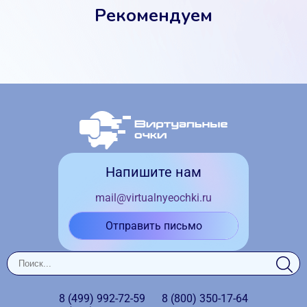
Рекомендуем
Напишите нам
mail@virtualnyeochki.ru
Отправить письмо
8 (499)
992-72-59
8 (800)
350-17-64