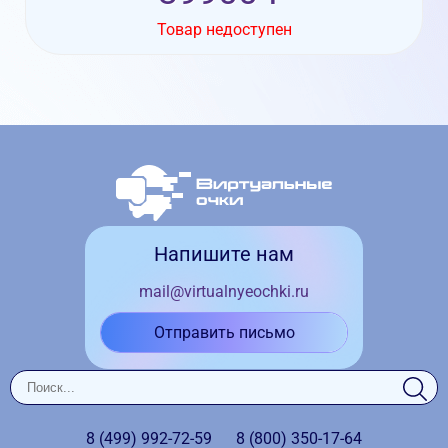
Товар недоступен
Напишите нам
mail@virtualnyeochki.ru
Отправить письмо
8 (499)
992-72-59
8 (800)
350-17-64