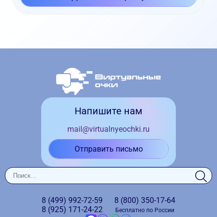
Напишите нам
mail@virtualnyeochki.ru
Отправить письмо
8 (499)
992-72-59
8 (800)
350-17-64
8 (925)
171-24-22
Бесплатно по России