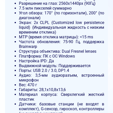
Разрешение на глаз: 2560x1440px (90Гц)
7.5 млн пикселей суммарно
Угол обзора: 170° (по горизонтали), 200° (по
диагонали)
Экран: 2x CLPL (Customized low persistence
liquid) (Индивидуальная жидкость с низким
временим отклика)
MTP (время отклика матрицы): <15 ms
Частота обновления: 75-90 Гц, поддержка
Brainwarp
Структура объектива: Dual Fresnel lenses
Платформа: ПК с ОС Windows
Настройка IPD: Да
Выдвижной модуль: Поддерживается
Порты: USB 2.0 / 3.0, DP1.4
Аудио: 3,5-мм аудиоразъем, встроенный
микрофон
Вес: 470 г
Габариты: 28,1x10,8x13,6
Материал корпуса: Сверхлегкий жесткий
пластик
Датчики: базовые станции (не входят в
комплект), G-сенсор, гироскоп, контроллеры