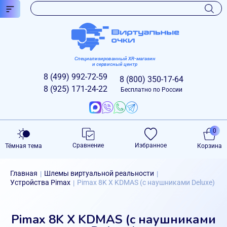
Специализированный XR-магазин
и сервисный центр
8 (499)
992-72-59
8 (800)
350-17-64
8 (925)
171-24-22
Бесплатно по России
0
Сравнение
Избранное
Тёмная тема
Корзина
Главная
Шлемы виртуальной реальности
|
|
Устройства Pimax
Pimax 8K X KDMAS (с наушниками Deluxe)
|
Pimax 8K X KDMAS (с наушниками