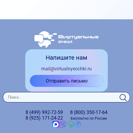
Напишите нам
mail@virtualnyeochki.ru
Отправить письмо
8 (499)
992-72-59
8 (800)
350-17-64
8 (925)
171-24-22
Бесплатно по России