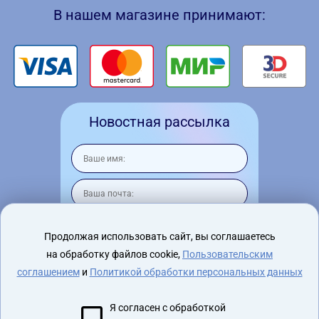
В нашем магазине принимают:
Новостная рассылка
Продолжая использовать сайт, вы соглашаетесь
на обработку файлов cookie,
Пользовательским
Я согласен на
обработку персональных
данных
соглашением
и
Политикой обработки персональных данных
Я согласен с обработкой