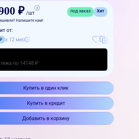
900 ₽
под заказ
Хит
/шт
ешевле? Напишите нам!
ит от:
x 12 мес
 ₽
атежа по 14148 ₽
Купить в один клик
Купить в кредит
Добавить в корзину