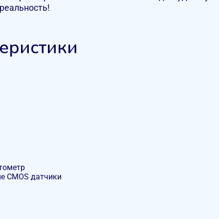
реальность!
теристики
итометр
ые CMOS датчики