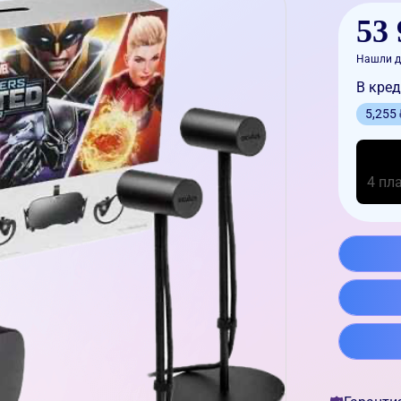
53 
Нашли д
В кред
5,255
4 пл