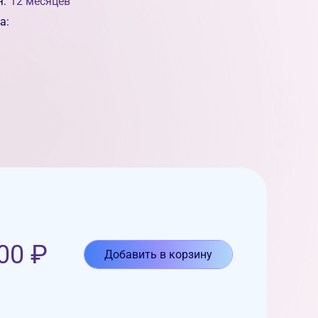
я:
12 месяцев
а:
00
₽
Добавить в корзину