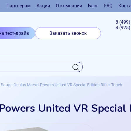
я
Партнерам
Акции
О компании
Блог
FAQ
Конт
8 (499
8 (925
на тест-драйв
Заказать звонок
Бандл Oculus Marvel Powers United VR Special Edition Rift + Touch
Powers United VR Special 