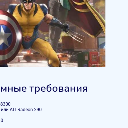
мные требования
-8300
b или ATI Radeon 290
.0