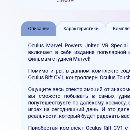
53900
₽
Описание
Характеристики
Компле
Oculus Marvel Powers United VR Special
включает в себя издание популярной и
фильмам студией Marvel!
Помимо игры, в данном комплекте соде
Oculus Rift CV1, контроллеры Oculus Tou
Ощущите весь спектр эмоций от знакомс
вы сможете побывать в самых удиви
попутешествуете по далёкому космосу,
играх на сегодняшний день. И это дал
реальности, который будет радовать вас
Приобретая комплект Oculus Rift CV1 