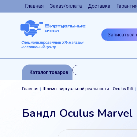
Главная
Заказ/оплата
Доставка
Гаранти
Записаться 
Специализированный XR-магазин
и сервисный центр
Каталог товаров
Главная
Шлемы виртуальной реальности
Oculus Rift
|
|
|
Бандл Oculus Marvel 