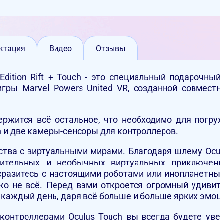
ктация
Видео
Отзывы
 Edition Rift + Touch - это специальный подарочн
гры Marvel Powers United VR, созданной совмес
ржится всё остальное, что необходимо для погр
ch и две камеры-сенсоры для контроллеров.
тва с виртуальными мирами. Благодаря шлему Oculu
тельных и необычных виртуальных приключени
 сразитесь с настоящими роботами или инопланетн
еко не всё. Перед вами откроется огромный удиви
 каждый день, даря всё больше и больше ярких эмо
с контроллерами Oculus Touch вы всегда будете ув