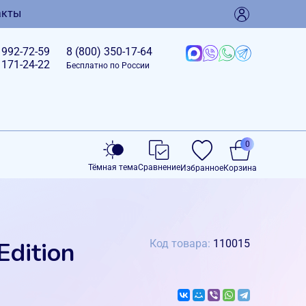
акты
)
992-72-59
8 (800)
350-17-64
)
171-24-22
Бесплатно по России
0
Тёмная тема
Сравнение
Избранное
Корзина
Edition
Код товара:
110015