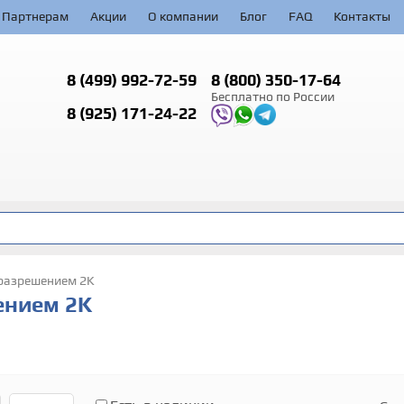
Партнерам
Акции
О компании
Блог
FAQ
Контакты
8 (499)
992-72-59
8 (800)
350-17-64
Бесплатно по России
8 (925)
171-24-22
 разрешением 2K
ением 2K