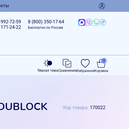
акты
)
992-72-59
8 (800)
350-17-64
)
171-24-22
Бесплатно по России
0
Тёмная тема
Сравнение
Избранное
Корзина
EDUBLOCK
Код товара:
170022