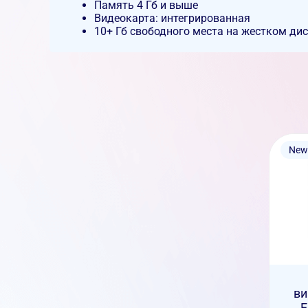
Память 4 Гб и выше
Видеокарта: интегрированная
10+ Гб свободного места на жестком ди
New
ви
E