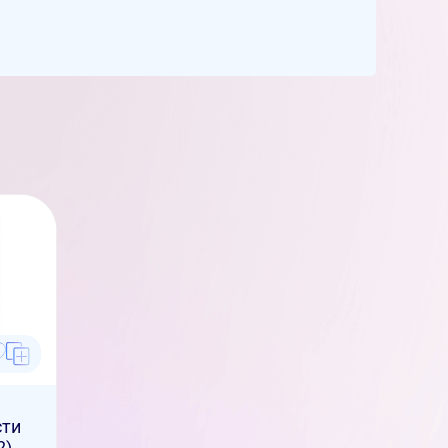
сти
2)