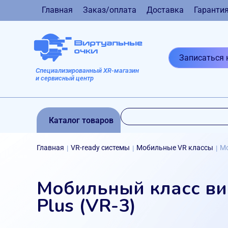
Главная
Заказ/оплата
Доставка
Гаранти
Записаться 
Специализированный XR-магазин
и сервисный центр
Каталог товаров
Главная
VR-ready системы
Мобильные VR классы
Мо
|
|
|
Мобильный класс в
Plus (VR-3)