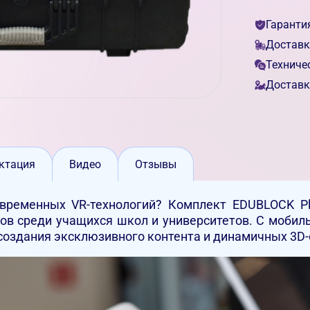
Гаранти
Доставк
Техниче
Доставк
ктация
Видео
Отзывы
овременных VR-технологий? Комплект
EDUBLOCK Pl
ов среди учащихся школ и университетов. С мобил
создания эксклюзивного контента и динамичных 3D-