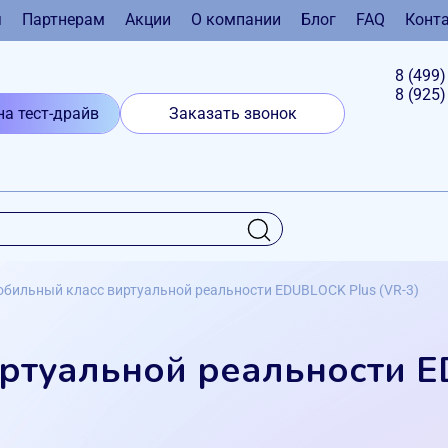
я
Партнерам
Акции
О компании
Блог
FAQ
Конт
8 (499
8 (925
на тест-драйв
Заказать звонок
бильный класс виртуальной реальности EDUBLOCK Plus (VR-3)
иртуальной реальности 