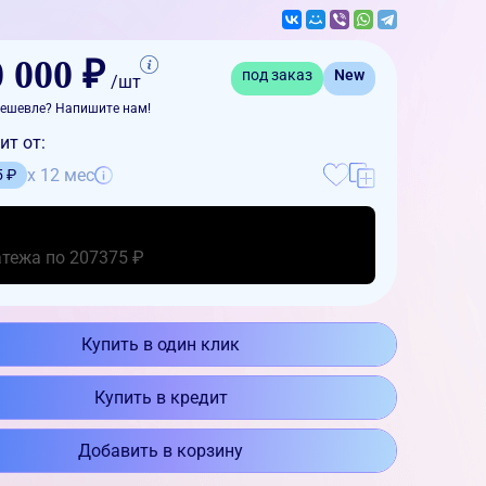
 000 ₽
под заказ
New
/шт
ешевле? Напишите нам!
ит от:
x 12 мес
5 ₽
атежа по 207375 ₽
Купить в один клик
Купить в кредит
Добавить в корзину