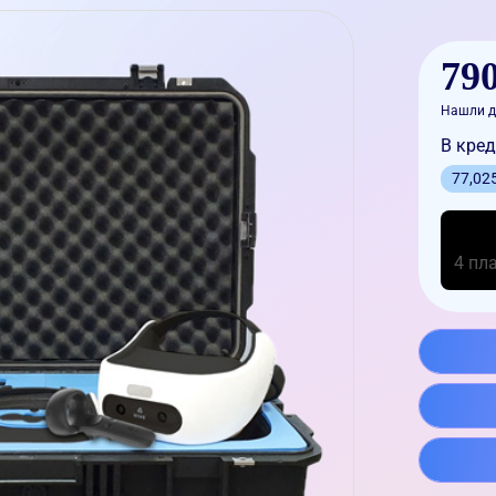
790
Нашли д
В кред
77,02
4 пл