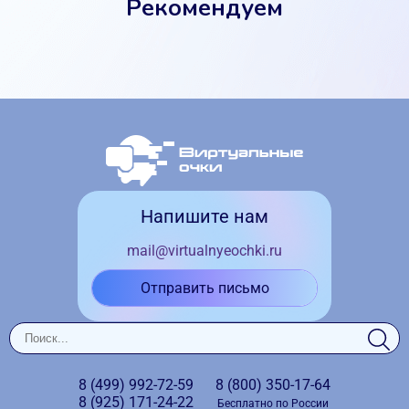
Рекомендуем
Напишите нам
mail@virtualnyeochki.ru
Отправить письмо
8 (499)
992-72-59
8 (800)
350-17-64
8 (925)
171-24-22
Бесплатно по России