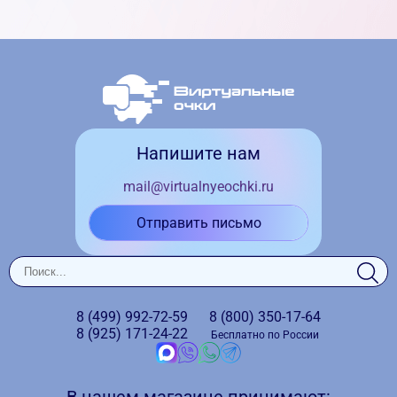
Напишите нам
mail@virtualnyeochki.ru
Отправить письмо
8 (499)
992-72-59
8 (800)
350-17-64
8 (925)
171-24-22
Бесплатно по России