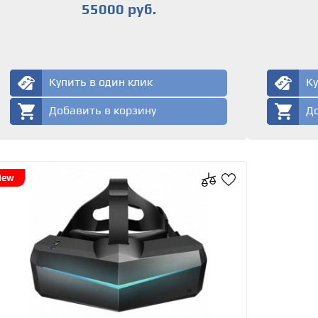
55000 руб.
Купить в один клик
Ку
Добавить в корзину
До
New