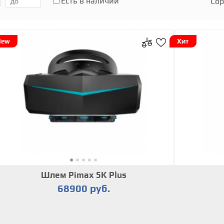
Есть в наличии
Сор
New
Хит
Шлем Pimax 5K Plus
68900 руб.