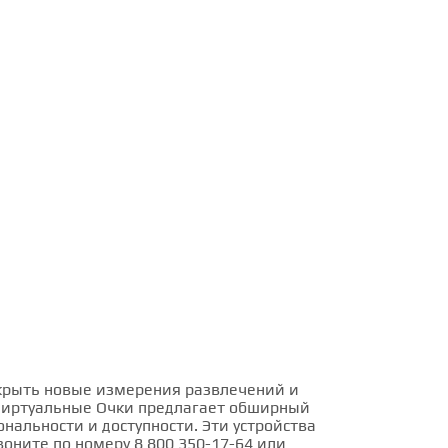
ткрыть новые измерения развлечений и
Виртуальные Очки предлагает обширный
нальности и доступности. Эти устройства
ните по номеру 8 800 350-17-64 или