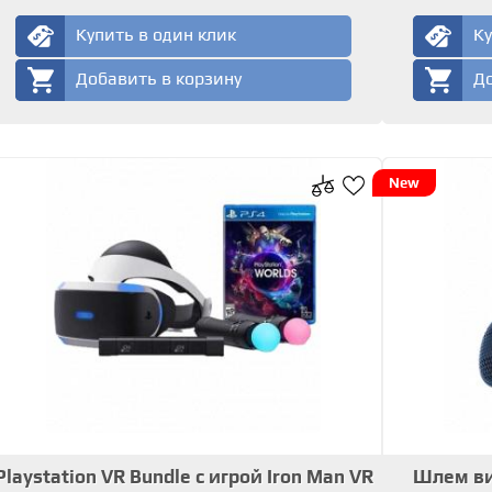
Купить в один клик
Ку
Добавить в корзину
До
New
Playstation VR Bundle с игрой Iron Man VR
Шлем ви