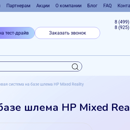
я
Партнерам
Акции
О компании
Блог
FAQ
Конт
8 (499
8 (925
на тест-драйв
Заказать звонок
вая система на базе шлема HP Mixed Reality
базе шлема HP Mixed Real