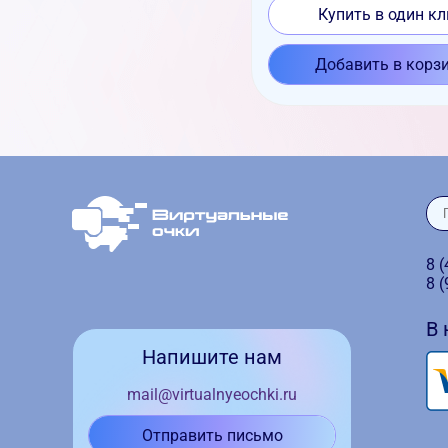
Купить в один кл
Добавить в корз
8 
8 
В
Напишите нам
mail@virtualnyeochki.ru
Отправить письмо