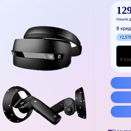
129
Нашли д
В кред
12,57
4 пл