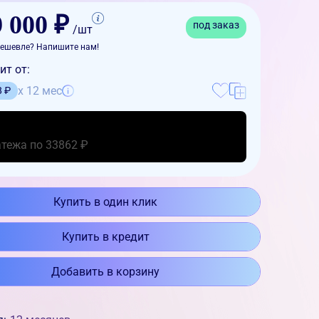
 000 ₽
под заказ
/шт
ешевле? Напишите нам!
ит от:
x 12 мес
8 ₽
атежа по 33862 ₽
Купить в один клик
Купить в кредит
Добавить в корзину