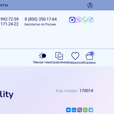
акты
)
992-72-59
8 (800)
350-17-64
)
171-24-22
Бесплатно по России
0
Тёмная тема
Сравнение
Избранное
Корзина
ity
Код товара:
170014