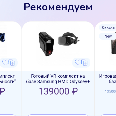
Рекомендуем
Скидка
New
омплект
Готовый VR-комплект на
Игровая
ьность"
базе Samsung HMD Odyssey+
баз
 ₽
139000 ₽
13500