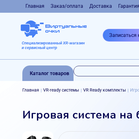
Главная
Заказ/оплата
Доставка
Гаранти
Записаться 
Специализированный XR-магазин
и сервисный центр
Каталог товаров
Главная
VR-ready системы
VR Ready комплекты
Игро
|
|
|
Игровая система на 