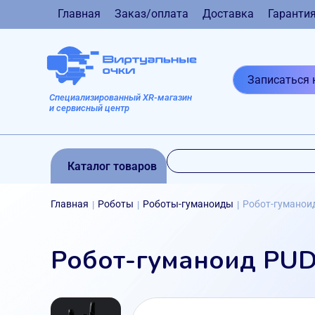
Главная
Заказ/оплата
Доставка
Гаранти
Записаться 
Специализированный XR-магазин
и сервисный центр
Каталог товаров
Главная
Роботы
Роботы-гуманоиды
Робот-гуманои
|
|
|
Робот-гуманоид PU