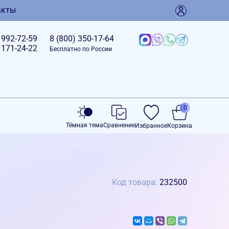
акты
)
992-72-59
8 (800)
350-17-64
)
171-24-22
Бесплатно по России
0
Тёмная тема
Сравнение
Избранное
Корзина
Код товара:
232500