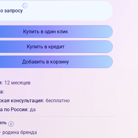
по запросу
Купить в один клик
Купить в кредит
Добавить в корзину
я:
12 месяцев
а:
ская консультация:
бесплатно
а по России:
да
ель
 родина бренда