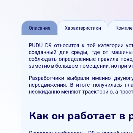
Описание
Характеристики
Компле
PUDU D9 относится к той категории ус
созданный для среды, где от машины 
соблюдать определенные правила повед
заметно в большом помещении, но при э
Разработчики выбрали именно двуног
передвижения. В итоге получилась пла
неожиданно меняют траекторию, а прост
Как он работает в
Основная особенность D9 — способность