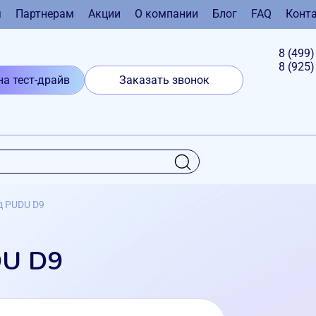
я
Партнерам
Акции
О компании
Блог
FAQ
Конт
8 (499
8 (925
на тест-драйв
Заказать звонок
д PUDU D9
DU D9