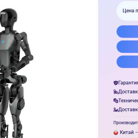
Цена 
Гаранти
Доставк
Техниче
Доставк
Производит
Китай
—