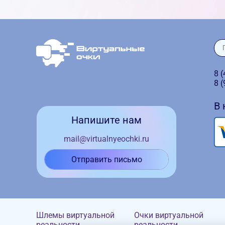
8 
8 
В
Напишите нам
mail@virtualnyeochki.ru
Отправить письмо
Шлемы виртуальной
Очки виртуальной
реальности
реальности