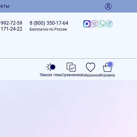
акты
)
992-72-59
8 (800)
350-17-64
)
171-24-22
Бесплатно по России
0
Тёмная тема
Сравнение
Избранное
Корзина