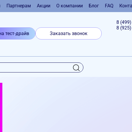
я
Партнерам
Акции
О компании
Блог
FAQ
Конт
8 (499
8 (925
на тест-драйв
Заказать звонок