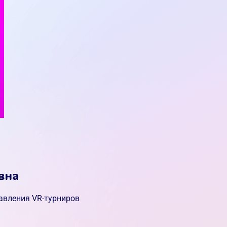
вна
авления VR-турниров