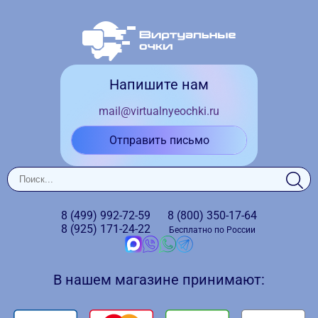
Напишите нам
mail@virtualnyeochki.ru
Отправить письмо
8 (499)
992-72-59
8 (800)
350-17-64
8 (925)
171-24-22
Бесплатно по России
В нашем магазине принимают: