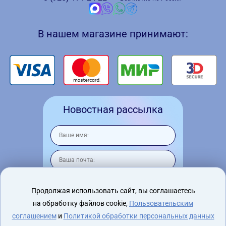
В нашем магазине принимают:
Новостная рассылка
Продолжая использовать сайт, вы соглашаетесь
на обработку файлов cookie,
Пользовательским
Я согласен на
обработку персональных
данных
соглашением
и
Политикой обработки персональных данных