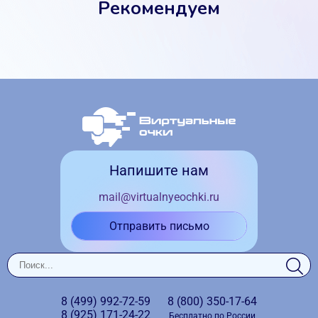
Рекомендуем
Напишите нам
mail@virtualnyeochki.ru
Отправить письмо
8 (499)
992-72-59
8 (800)
350-17-64
8 (925)
171-24-22
Бесплатно по России