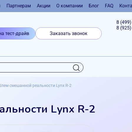
я
Партнерам
Акции
О компании
Блог
FAQ
Конт
8 (499
8 (925
на тест-драйв
Заказать звонок
лем смешанной реальности Lynx R-2
льности Lynx R-2