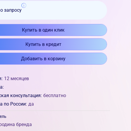
по запросу
Купить в один клик
Купить в кредит
Добавить в корзину
я:
12 месяцев
а:
ская консультация:
бесплатно
а по России:
да
ель
родина бренда