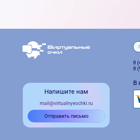
8 
8 
В
Напишите нам
mail@virtualnyeochki.ru
Отправить письмо