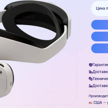
Цена 
Гаранти
Доставк
Техниче
Доставк
Производит
США
— 