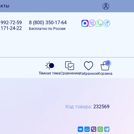
акты
)
992-72-59
8 (800)
350-17-64
)
171-24-22
Бесплатно по России
0
Тёмная тема
Сравнение
Избранное
Корзина
Код товара:
232569