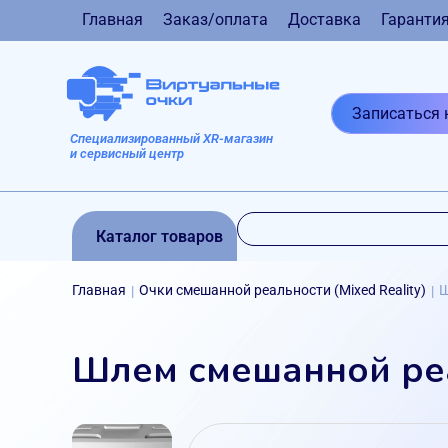
Главная
Заказ/оплата
Доставка
Гаранти
Записаться 
Специализированный XR-магазин
и сервисный центр
Каталог товаров
Главная
Очки смешанной реальности (Mixed Reality)
Ш
|
|
Шлем смешанной реа