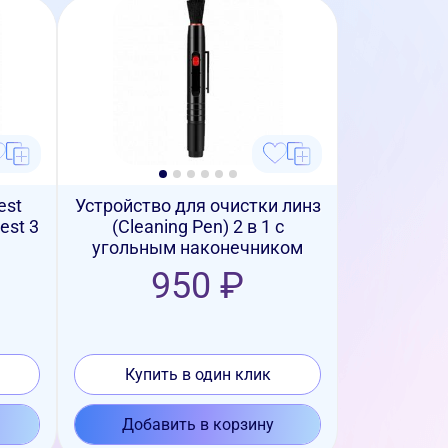
est
Устройство для очистки линз
est 3
(Cleaning Pen) 2 в 1 с
угольным наконечником
950 ₽
Купить в один клик
Добавить в корзину