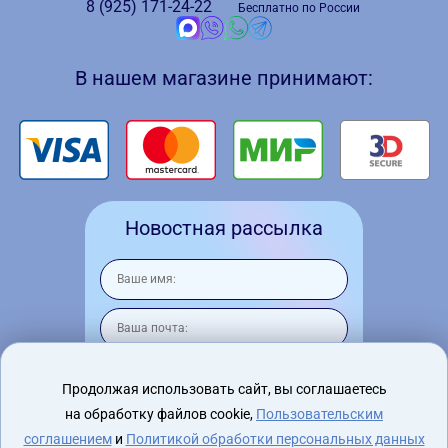
8 (925)
171-24-22
Бесплатно по России
В нашем магазине принимают:
Новостная рассылка
Продолжая использовать сайт, вы соглашаетесь
на обработку файлов cookie,
Пользовательским
Я согласен на
обработку персональных
данных
соглашением
и
Политикой обработки персональных данных