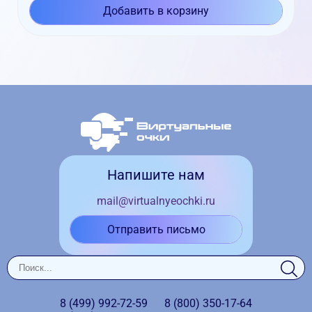
Добавить в корзину
Напишите нам
mail@virtualnyeochki.ru
Отправить письмо
8 (499)
992-72-59
8 (800)
350-17-64