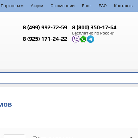
Партнерам
Акции
О компании
Блог
FAQ
Контакты
8 (499)
992-72-59
8 (800)
350-17-64
Бесплатно по России
8 (925)
171-24-22
мов