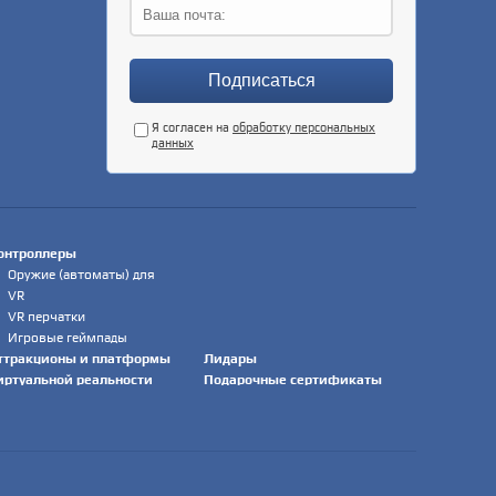
Я согласен на
обработку персональных
данных
онтроллеры
Оружие (автоматы) для
VR
VR перчатки
Игровые геймпады
ттракционы и платформы
Лидары
иртуальной реальности
Подарочные сертификаты
Статичные VR
аттракционы
Динамические VR
аттракционы
VR симуляторы (авто,