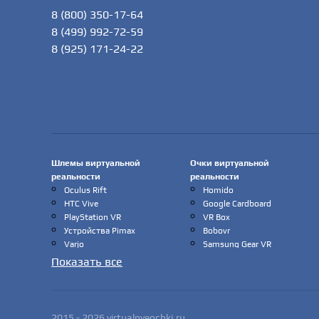
8 (800) 350-17-64
8 (499) 992-72-59
8 (925) 171-24-22
Шлемы виртуальной
Очки виртуальной
реальности
реальности
Oculus Rift
Homido
HTC Vive
Google Cardboard
PlayStation VR
VR Box
Устройства Pimax
Bobovr
Varjo
Samsung Gear VR
Valveik
Shinecon
Показать все
Шлемы виртуальной
Xiaomi
реальности VRgineers
Oculus
XTAL
2015 - 2026 virtualnyeochki.ru