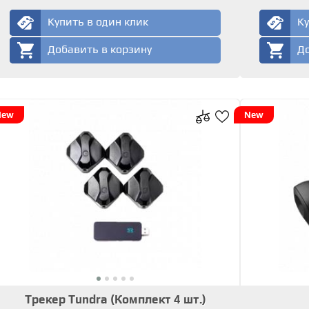
Купить в один клик
Ку
Добавить в корзину
До
New
New
Трекер Tundra (Комплект 4 шт.)