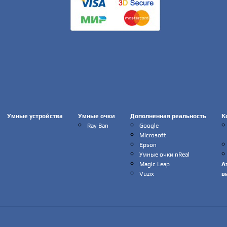
Умные устройства
Умные очки
Дополненная реальность
К
Ray Ban
Google
Microsoft
Epson
Умные очки nReal
Magic Leap
А
Vuzix
в
Dream Glass
Lenovo
RealWear