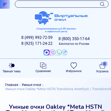
Специализированный XR-магазин
и сервисный центр
8 (499)
992-72-59
8 (800)
350-17-64
8 (925)
171-24-22
Бесплатно по России
0
Сравнение
Избранное
Тёмная тема
Корзина
Главная
Умные очки
|
|
Умные очки Oakley *Meta HSTN Transitions Amethyst / Transitions®
Умные очки Oakley *Meta HSTN