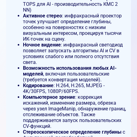
TOPS для AI - производительность КМС 2
NN)
Активное стерео
: инфракрасный проектор
точек улучшает определение глубины,
особенно на поверхностях с низким
визуальным интересом, проецируя тысячи
ИК-точек на сцену.
Ночное видение
: инфракрасный светодиод
позволяет запускать алгоритмы AI и CV в
условиях слабого или полного отсутствия
света.
Возможность использования любых AI-
моделей
, включая пользовательские
(требуется конвертация моделей).
Кодирование
: H.264, H.265, MJPEG -
4K/30FPS, 1080P/60FPS.
Компьютерное зрение
: коррекция
искажений, изменение размера, обрезка
через узел ImageManip, обнаружение границ,
отслеживание объектов. Также
поддерживается запуск пользовательских
CV-функций.
Стереоскопическое определение глубины
с