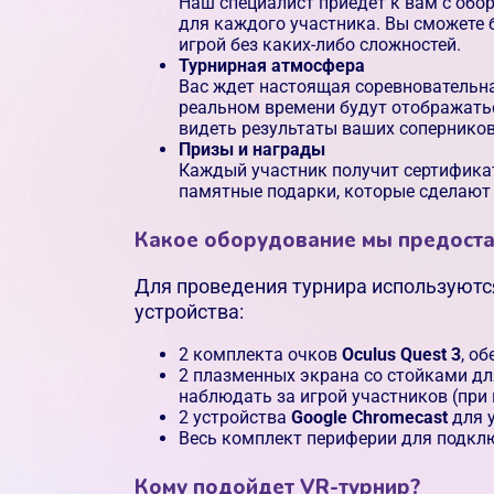
Наш специалист приедет к вам с обо
для каждого участника. Вы сможете 
игрой без каких-либо сложностей.
Турнирная атмосфера
Вас ждет настоящая соревновательна
реальном времени будут отображатьс
видеть результаты ваших соперников
Призы и награды
Каждый участник получит сертификат
памятные подарки, которые сделают
Какое оборудование мы предост
Для проведения турнира используют
устройства:
2 комплекта очков
Oculus Quest 3
, о
2 плазменных экрана со стойками дл
наблюдать за игрой участников (пр
2 устройства
Google Chromecast
для 
Весь комплект периферии для подкл
Кому подойдет VR-турнир?