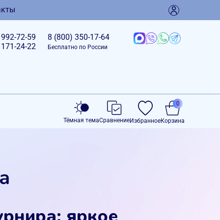
акты
)
992-72-59
8 (800)
350-17-64
)
171-24-22
Бесплатно по России
0
Тёмная тема
Сравнение
Избранное
Корзина
а
рнира: яркое