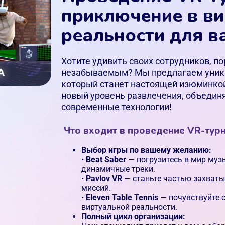
приключение в в
реальности для в
Хотите удивить своих сотрудников, п
незабываемым? Мы предлагаем уника
который станет настоящей изюминкой 
новый уровень развлечения, объединя
современные технологии!
Что входит в проведение VR-тур
Выбор игры по вашему желанию:
•
Beat Saber
— погрузитесь в мир музы
динамичные треки.
•
Pavlov VR
— станьте частью захват
миссий.
•
Eleven Table Tennis
— почувствуйте 
виртуальной реальности.
Полный цикл организации: