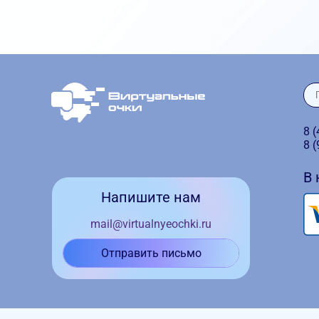
8 
8 
В
Напишите нам
mail@virtualnyeochki.ru
Отправить письмо