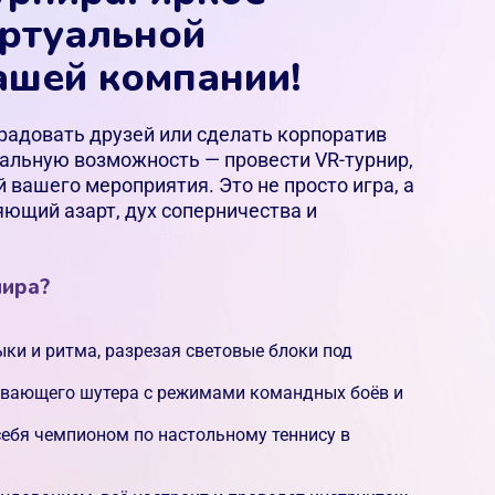
иртуальной
ашей компании!
орадовать друзей или сделать корпоратив
льную возможность — провести VR-турнир,
вашего мероприятия. Это не просто игра, а
ющий азарт, дух соперничества и
нира?
ки и ритма, разрезая световые блоки под
ывающего шутера с режимами командных боёв и
себя чемпионом по настольному теннису в