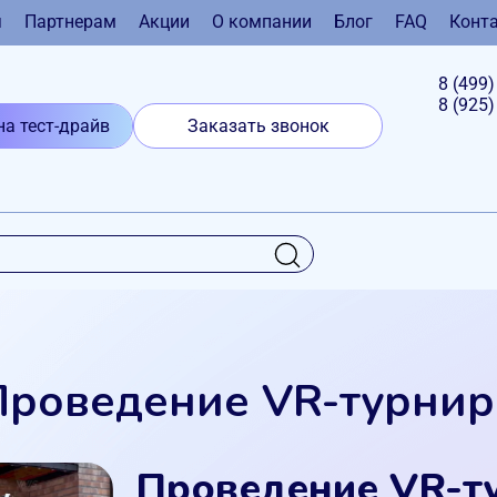
я
Партнерам
Акции
О компании
Блог
FAQ
Конт
8 (499
8 (925
на тест-драйв
Заказать звонок
Проведение VR-турнир
Проведение VR-ту