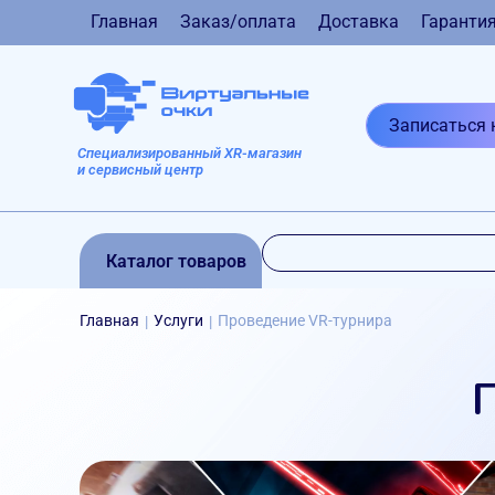
Главная
Заказ/оплата
Доставка
Гаранти
Записаться 
Специализированный XR-магазин
и сервисный центр
Каталог товаров
Главная
Услуги
Проведение VR-турнира
|
|