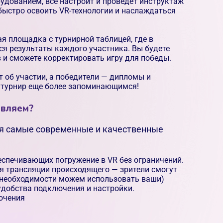
рудованием, всё настроит и проведет инструктаж
быстро освоить VR-технологии и наслаждаться
я площадка с турнирной таблицей, где в
я результаты каждого участника. Вы будете
 и сможете корректировать игру для победы.
 об участии, а победители — дипломы и
 турнир еще более запоминающимся!
авляем?
ся самые современные и качественные
беспечивающих погружение в VR без ограничений.
я трансляции происходящего — зрители смогут
и необходимости можем использовать ваши)
удобства подключения и настройки.
ючения