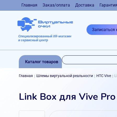
Главная
Заказ/оплата
Доставка
Гаранти
Записаться 
Специализированный XR-магазин
и сервисный центр
Каталог товаров
Главная
Шлемы виртуальной реальности
HTC Vive
L
|
|
|
Link Box для Vive Pro