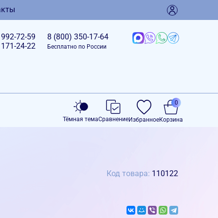
акты
)
992-72-59
8 (800)
350-17-64
)
171-24-22
Бесплатно по России
0
Тёмная тема
Сравнение
Избранное
Корзина
Код товара:
110122