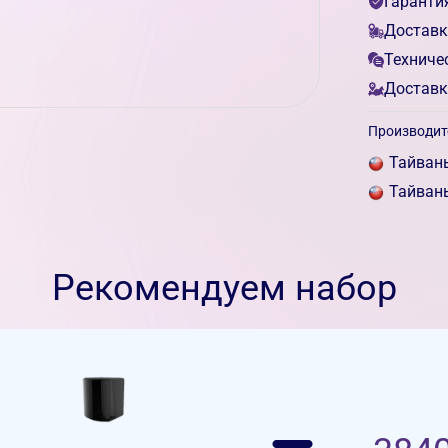
Гаранти
Доставк
Техниче
Доставк
Производит
Тайван
Тайван
Рекомендуем набор