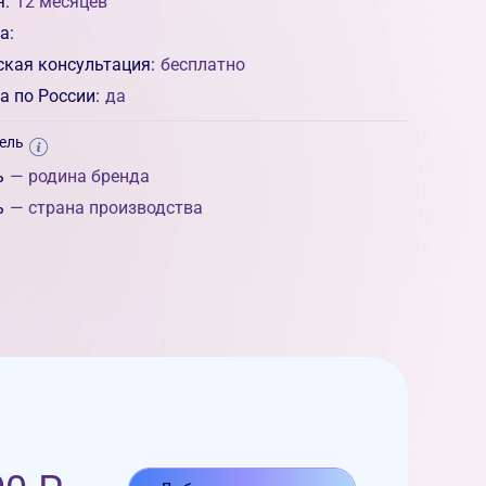
я:
12 месяцев
а:
ская консультация:
бесплатно
а по России:
да
ель
ь
— родина бренда
ь
— страна производства