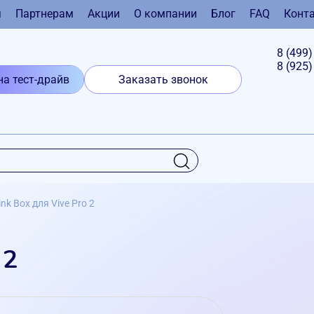
я
Партнерам
Акции
О компании
Блог
FAQ
Конт
8 (499
8 (925
на тест-драйв
Заказать звонок
ink Box для Vive Pro 2
 2