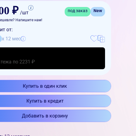
00 ₽
под заказ
New
/шт
ешевле? Напишите нам!
ит от:
x 12 мес
атежа по 2231 ₽
Купить в один клик
Купить в кредит
Добавить в корзину