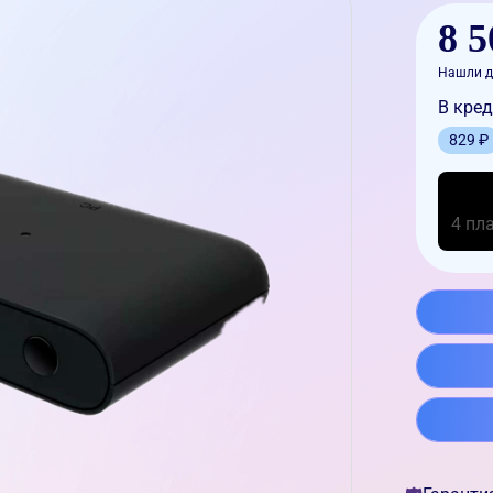
8 5
Нашли д
В кред
829 ₽
4 пл