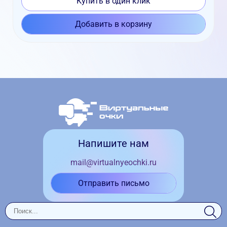
Купить в один клик
Добавить в корзину
Напишите нам
mail@virtualnyeochki.ru
Отправить письмо