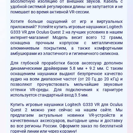
абсолютную изоляцию от внешних звуков. Кабель с
удобной системой регулировки длины не запутается и не
помешает во время активной VR-сессии.
Хотите больше ощущений от игр и виртуальных
приложений? Успейте купить игровые наушники Logitech
G333 VR для Oculus Quest 2 на лучших условиях в нашем
интернет-магазине! Модель весит всего 12 грамм,
оснащена прочным корпусом с металлическим
алюминиевым покрытием, а также комфортными
амбушюрами из эластичного и гигиеничного силикона.
Для глубокой проработки басов аксессуар дополнен
динамическими драйверами 5.8 мм + 9.2 мм. С таким
оснащением наушники выдают безупречное качество
аудио на всем диапазоне частот (от 20 Гц до 20 кГц) и
позволяют прочувствовать мельчайшие звуковые
оттенки VR-среды. Для подключения к гарнитуре
используется стандартный вход 3.5 мм.
Купить игровые наушники Logitech G333 VR для Oculus
Quest 2 можно уже сейчас на нашем сайте. Мы
предлагаем актуальные новинки VR-устройств и
качественных аксессуаров, выгодные цены и доставку
во все регионы России. Оформите заказ по бесплатной
горячей линии или через корзину!