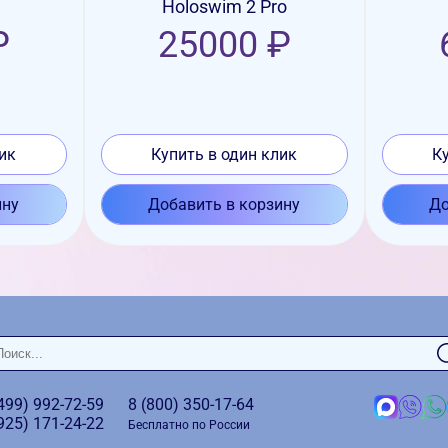
Holoswim 2 Pro
₽
25000 ₽
ик
Купить в один клик
К
ину
Добавить в корзину
До
(499)
992-72-59
8 (800)
350-17-64
(925)
171-24-22
Бесплатно по России