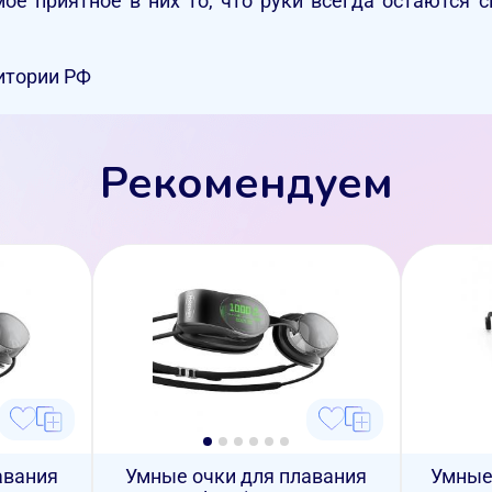
мое приятное в них то, что руки всегда остаются 
итории РФ
Рекомендуем
авания
Умные очки для плавания
Умные 