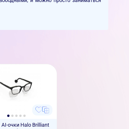
свободными, и можно просто заниматься
AI-очки Halo Brilliant