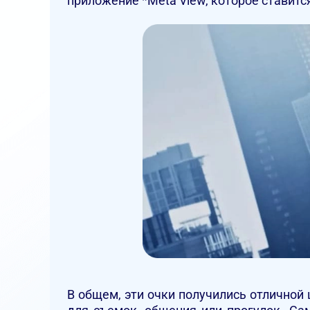
приложение *Meta View, которое ставит
В общем, эти очки получились отличной