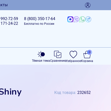
акты
)
992-72-59
8 (800)
350-17-64
)
171-24-22
Бесплатно по России
0
Тёмная тема
Сравнение
Избранное
Корзина
Shiny
Код товара:
232652