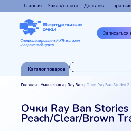
Главная
Заказ/оплата
Доставка
Гаранти
Записаться 
Специализированный XR-магазин
и сервисный центр
Каталог товаров
Главная
Умные очки
Ray Ban
Очки Ray Ban Stories 2-
|
|
|
Очки Ray Ban Stories
Peach/Clear/Brown Tra