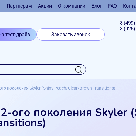
я
Партнерам
Акции
О компании
Блог
FAQ
Конт
8 (499
8 (925
на тест-драйв
Заказать звонок
ого поколения Skyler (Shiny Peach/Clear/Brown Transitions)
 2-ого поколения Skyler (
nsitions)