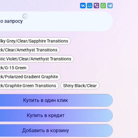
по запросу
lky Grey/Clear/Sapphire Transitions
ck/Clear/Amethyst Transitions
tic Violet/Clear/Amethyst Transitions
ck/G-15 Green
ck/Polarized Gradient Graphite
ck/Graphite Green Transitions
Shiny Black/Clear
Купить в один клик
Купить в кредит
Добавить в корзину