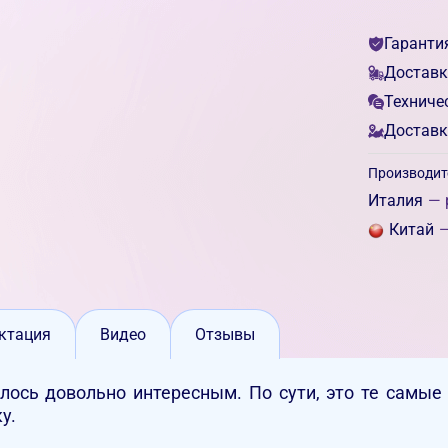
Гаранти
Доставк
Техниче
Доставк
Производит
Италия
— 
Китай
—
ктация
Видео
Отзывы
илось довольно интересным. По сути, это те самые
ку.