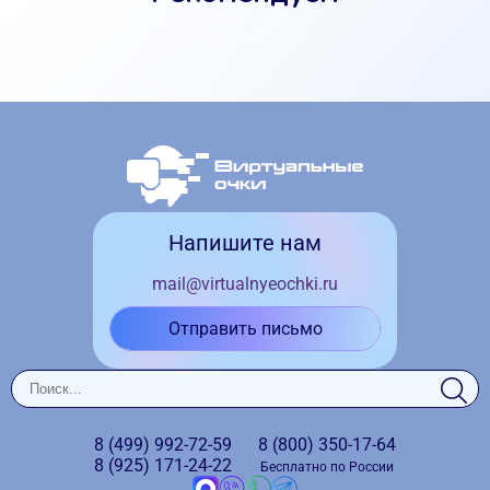
Напишите нам
mail@virtualnyeochki.ru
Отправить письмо
8 (499)
992-72-59
8 (800)
350-17-64
8 (925)
171-24-22
Бесплатно по России