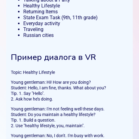
Healthy Lifestyle
Returning Items
State Exam Task (9th, 11th grade)
Everyday activity
Traveling
Russian cities
Пример диалога в VR
Topic: Healthy Lifestyle
Young gentleman: Hi! How are you doing?
Student: Hello, I am fine, thanks. What about you?
Tip. 1. Say "Hello".
2. Ask how he’s doing.
Young gentleman: I'm not feeling well these days.
Student: Do you maintain a healthy lifestyle?
Tip. 1. Build a question.
2. Use "healthy lifestyle, you, maintain".
Young gentleman: No, I don't. I'm busy with work.