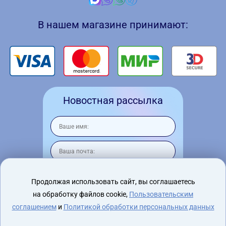
В нашем магазине принимают:
Новостная рассылка
Продолжая использовать сайт, вы соглашаетесь
на обработку файлов cookie,
Пользовательским
Я согласен на
обработку персональных
данных
соглашением
и
Политикой обработки персональных данных