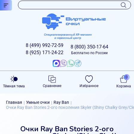
Специализированный XR-магазин
и сервисный центр
8 (499)
992-72-59
8 (800)
350-17-64
8 (925)
171-24-22
Бесплатно по России
0
Сравнение
Избранное
Тёмная тема
Корзина
Главная
Умные очки
Ray Ban
|
|
|
Очки Ray Ban Stories 2-ого поколения Skyler (Shiny Chalky Grey/Cle
Очки Ray Ban Stories 2-ого