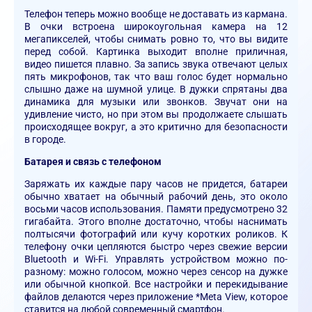
Телефон теперь можно вообще не доставать из кармана.
В очки встроена широкоугольная камера на 12
мегапикселей, чтобы снимать ровно то, что вы видите
перед собой. Картинка выходит вполне приличная,
видео пишется плавно. За запись звука отвечают целых
пять микрофонов, так что ваш голос будет нормально
слышно даже на шумной улице. В дужки спрятаны два
динамика для музыки или звонков. Звучат они на
удивление чисто, но при этом вы продолжаете слышать
происходящее вокруг, а это критично для безопасности
в городе.
Батарея и связь с телефоном
Заряжать их каждые пару часов не придется, батареи
обычно хватает на обычный рабочий день, это около
восьми часов использования. Памяти предусмотрено 32
гигабайта. Этого вполне достаточно, чтобы наснимать
полтысячи фотографий или кучу коротких роликов. К
телефону очки цепляются быстро через свежие версии
Bluetooth и Wi-Fi. Управлять устройством можно по-
разному: можно голосом, можно через сенсор на дужке
или обычной кнопкой. Все настройки и перекидывание
файлов делаются через приложение *Meta View, которое
ставится на любой современный смартфон.