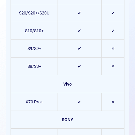
S20/S20+/S20U
✔
✔
S10/S10+
✔
✔
S9/S9+
✔
✕
S8/S8+
✔
✕
Vivo
X70 Pro+
✔
✕
SONY