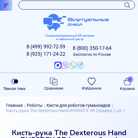
Специализированный XR-магазин
и сервисный центр
8 (499)
992-72-59
8 (800)
350-17-64
8 (925)
171-24-22
Бесплатно по России
0
Сравнение
Избранное
Тёмная тема
Корзина
Главная
Роботы
Кисти для роботов-гуманоидов
|
|
|
Кисть-рука The Dexterous Hand RH56DFX-2R (правая,1 шт.)
Кисть-рука The Dexterous Hand