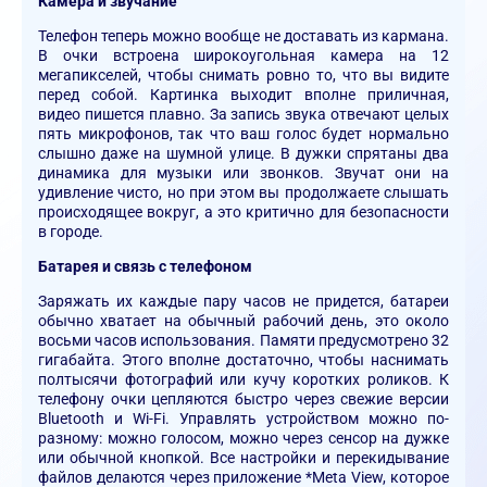
Камера и звучание
Телефон теперь можно вообще не доставать из кармана.
В очки встроена широкоугольная камера на 12
мегапикселей, чтобы снимать ровно то, что вы видите
перед собой. Картинка выходит вполне приличная,
видео пишется плавно. За запись звука отвечают целых
пять микрофонов, так что ваш голос будет нормально
слышно даже на шумной улице. В дужки спрятаны два
динамика для музыки или звонков. Звучат они на
удивление чисто, но при этом вы продолжаете слышать
происходящее вокруг, а это критично для безопасности
в городе.
Батарея и связь с телефоном
Заряжать их каждые пару часов не придется, батареи
обычно хватает на обычный рабочий день, это около
восьми часов использования. Памяти предусмотрено 32
гигабайта. Этого вполне достаточно, чтобы наснимать
полтысячи фотографий или кучу коротких роликов. К
телефону очки цепляются быстро через свежие версии
Bluetooth и Wi-Fi. Управлять устройством можно по-
разному: можно голосом, можно через сенсор на дужке
или обычной кнопкой. Все настройки и перекидывание
файлов делаются через приложение *Meta View, которое