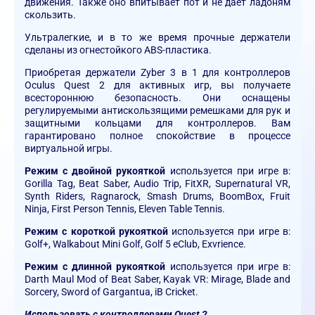
движения. Также оно впитывает пот и не дает ладоням
скользить.
Ультралегкие, и в то же время прочные держатели
сделаны из огнестойкого ABS-пластика.
Приобретая держатели Zyber 3 в 1 для контроллеров
Oculus Quest 2 для активных игр, вы получаете
всестороннюю безопасность. Они оснащены
регулируемыми антискользящими ремешками для рук и
защитными кольцами для контроллеров. Вам
гарантировано полное спокойствие в процессе
виртуальной игры.
Режим с двойной рукояткой
используется при игре в:
Gorilla Tag, Beat Saber, Audio Trip, FitXR, Supernatural VR,
Synth Riders, Ragnarock, Smash Drums, BoomBox, Fruit
Ninja, First Person Tennis, Eleven Table Tennis.
Режим с короткой рукояткой
используется при игре в:
Golf+, Walkabout Mini Golf, Golf 5 eClub, Exvrience.
Режим с длинной рукояткой
используется при игре в:
Darth Maul Mod of Beat Saber, Kayak VR: Mirage, Blade and
Sorcery, Sword of Gargantua, iB Cricket.
Использовать с контроллерами Quest 2