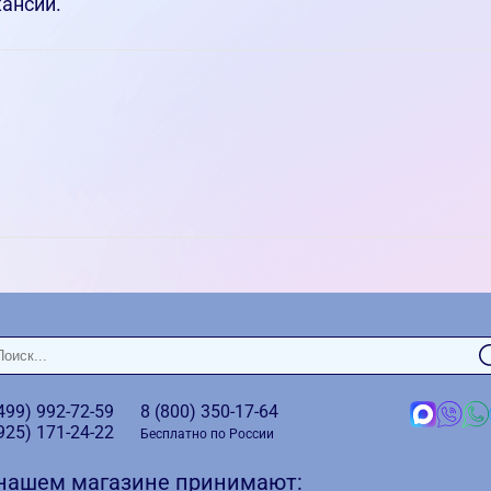
кансии.
(499)
992-72-59
8 (800)
350-17-64
(925)
171-24-22
Бесплатно по России
 нашем магазине принимают: