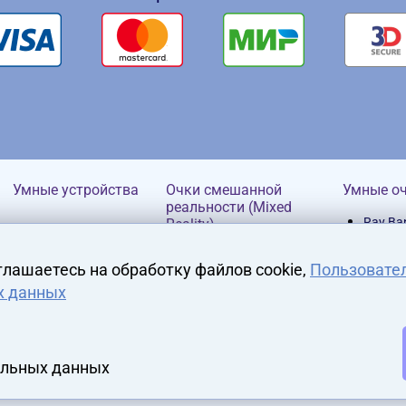
Умные устройства
Очки смешанной
Умные о
реальности (Mixed
Ray Ba
Reality)
HP
глашаетесь на обработку файлов cookie,
Пользовате
х данных
альных данных
Аксессуары
Контроллеры
Аттра