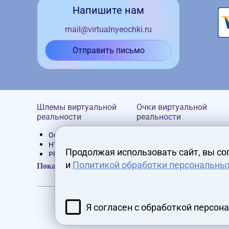
Напишите нам
mail@virtualnyeochki.ru
Отправить письмо
Шлемы виртуальной
Очки виртуальной
реальности
реальности
Oculus Rift
Homido
HTC Vive
Google Cardboard
Продолжая использовать сайт, вы со
PlayStation VR
VR Box
и
Политикой обработки персональны
Устройства Pimax
Bobovr
Показать все
Varjo
Samsung Gear VR
Valveik
Shinecon
Шлемы виртуальной
Xiaomi
реальности
Oculus
Я согласен с обработкой персон
2015 - 2026 virtualnyeochki.ru
VRgineers XTAL
Автономные VR очки
VR-ready системы