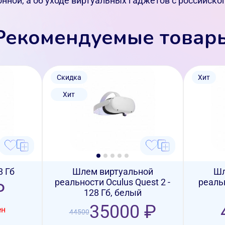
нной, а об уходе виртуальных гаджетов с российског
Рекомендуемые товар
Скидка
Хит
Хит
8 Гб
Шлем виртуальной
Шл
реальности Oculus Quest 2 -
реальн
₽
128 Гб, белый
35000 ₽
ен
44500