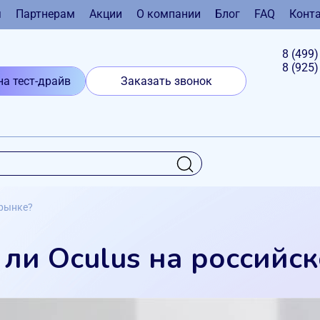
я
Партнерам
Акции
О компании
Блог
FAQ
Конт
8 (499
8 (925
на тест-драйв
Заказать звонок
 рынке?
 ли Oculus на российс