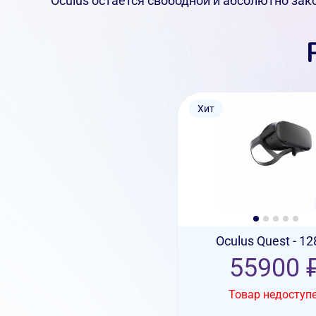
Oculus остается свободной и абсолютно зако
Хит
Oculus Quest - 12
55900 
Товар недоступ