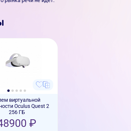
о рынка речи не идет.
ы
ем виртуальной
ости Oculus Quest 2
256 ГБ
48900 ₽