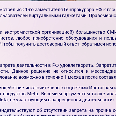
мотрел иск 1-го заместителя Генпрокурора РФ к глоб
ользователей виртуальными гаджетами. Правомерно
ии экстремистской организацией) большинство СМ
листов, любое приобретение оборудования и поль
? Чтобы получить достоверный ответ, обратимся неп
 запрете деятельности в РФ удовлетворить. Запрети
ности. Данное решение не относится к мессендж
ование возможно в течение 1 месяца после состав
имодействие исключительно с соцсетями Инстаграм
х продуктов Meta. Весомым аргументом также явля
eta, не участвующим в запрещенной деятельности».
идетельствуют об отсутствии запрета на прочие 