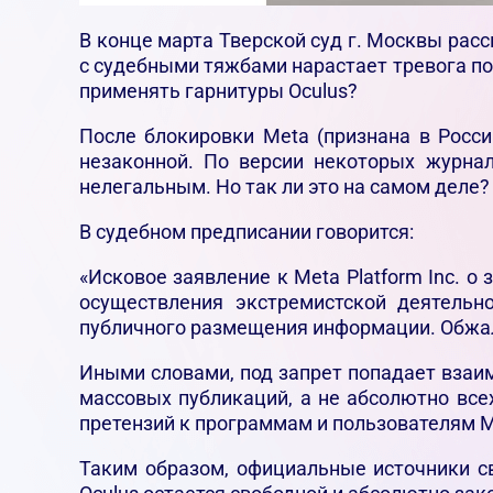
В конце марта Тверской суд г. Москвы расс
с судебными тяжбами нарастает тревога п
применять гарнитуры Oculus?
После блокировки Meta (признана в Росс
незаконной. По версии некоторых журна
нелегальным. Но так ли это на самом деле
В судебном предписании говорится:
«Исковое заявление к Meta Platform Inc. о
осуществления экстремистской деятель
публичного размещения информации. Обжал
Иными словами, под запрет попадает вза
массовых публикаций, а не абсолютно все
претензий к программам и пользователям M
Таким образом, официальные источники св