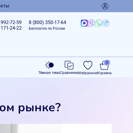
акты
)
992-72-59
8 (800)
350-17-64
)
171-24-22
Бесплатно по России
0
Тёмная тема
Сравнение
Избранное
Корзина
ком рынке?