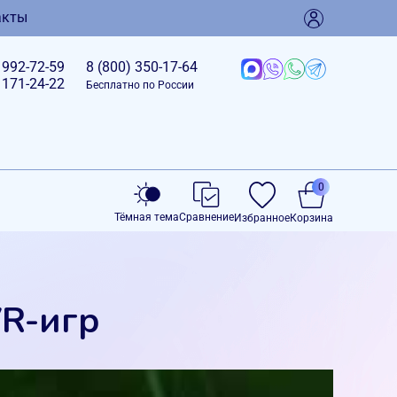
акты
)
992-72-59
8 (800)
350-17-64
)
171-24-22
Бесплатно по России
0
Тёмная тема
Сравнение
Избранное
Корзина
VR-игр