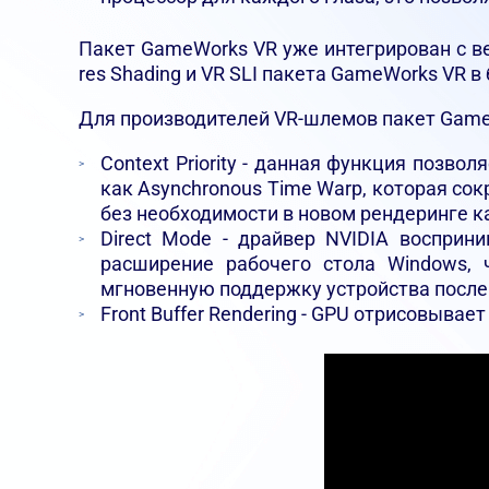
Пакет GameWorks VR уже интегрирован с в
res Shading и VR SLI пакета GameWorks VR в
Для производителей VR-шлемов пакет Gam
Context Priority - данная функция позв
как Asynchronous Time Warp, которая со
без необходимости в новом рендеринге к
Direct Mode - драйвер NVIDIA восприн
расширение рабочего стола Windows, 
мгновенную поддержку устройства после
Front Buffer Rendering - GPU отрисовыва