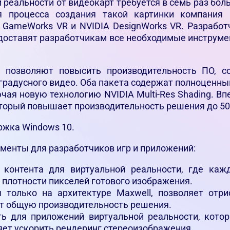
 реальности от видеокарт требуется в семь раз бо
 процесса создания такой картинки компания
 GameWorks VR и NVIDIA DesignWorks VR. Разработ
едоставят разработчикам все необходимые инструме
 позволяют повысить производительность ПО, со
градусного видео. Оба пакета содержат полноценный
ая новую технологию NVIDIA Multi-Res Shading. В
 который повышает производительность решения до 5
ржка Windows 10.
енты для разработчиков игр и приложений:
га контента для виртуальной реальности, где ка
 плотности пикселей готового изображения.
ная только на архитектуре Maxwell, позволяет от
ет общую производительность решения.
ть для приложений виртуальной реальности, котор
ляет ускорить рендеринг стереоизображения.