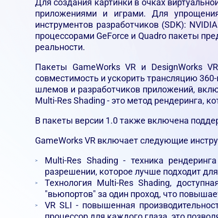
Для создания картинки в очках виртуальной
приложениями и играми. Для упрощения
инструментов разработчиков (SDK): NVIDIA
процессорами GeForce и Quadro пакеты пр
реальности.
Пакеты GameWorks VR и DesignWorks VR
совместимость и ускорить трансляцию 360-
шлемов и разработчиков приложений, включ
Multi-Res Shading - это метод рендеринга,
В пакеты версии 1.0 также включена подде
GameWorks VR включает следующие инструм
Multi-Res Shading - техника рендерин
разрешении, которое лучше подходит для
Технология Multi-Res Shading, доступ
"вьюпортов" за один проход, что повыша
VR SLI - повышенная производительнос
процессор для каждого глаза, это позво