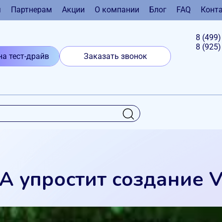
я
Партнерам
Акции
О компании
Блог
FAQ
Конт
8 (499
8 (925
на тест-драйв
Заказать звонок
A упростит создание 