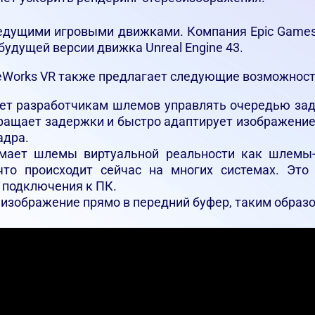
едущими игровыми движками. Компания Epic Games 
 будущей версии движка Unreal Engine 43.
eWorks VR также предлагает следующие возможност
оляет разработчикам шлемов управлять очередью за
кращает задержки и быстро адаптирует изображени
адра.
имает шлемы виртуальной реальности как шлемы-ди
что происходит сейчас на многих системах. Это
 подключения к ПК.
ет изображение прямо в передний буфер, таким обра