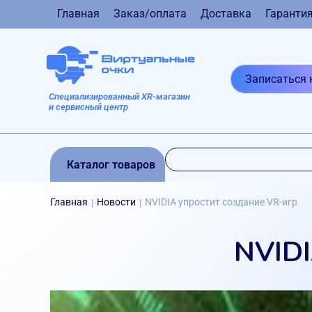
Главная
Заказ/оплата
Доставка
Гаранти
Записаться 
Специализированный XR-магазин
и сервисный центр
Каталог товаров
Главная
Новости
NVIDIA упростит создание VR-игр
|
|
NVIDI