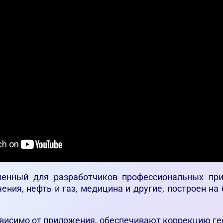
аченный для разработчиков профессиональных при
чения, нефть и газ, медицина и другие, построен н
зависимо от приложения, обеспечивают коррекцию ге