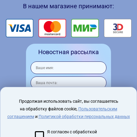
В нашем магазине принимают:
Новостная рассылка
Продолжая использовать сайт, вы соглашаетесь
на обработку файлов cookie,
Пользовательским
Я согласен на
обработку персональных
данных
соглашением
и
Политикой обработки персональных данных
Я согласен с обработкой