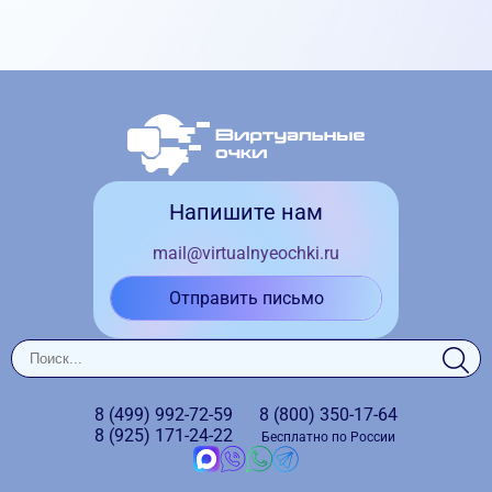
Напишите нам
mail@virtualnyeochki.ru
Отправить письмо
8 (499)
992-72-59
8 (800)
350-17-64
8 (925)
171-24-22
Бесплатно по России