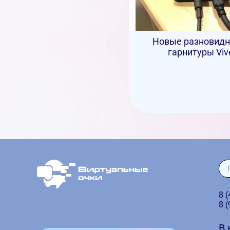
Новые разновидн
гарнитуры Viv
8 
8 
В