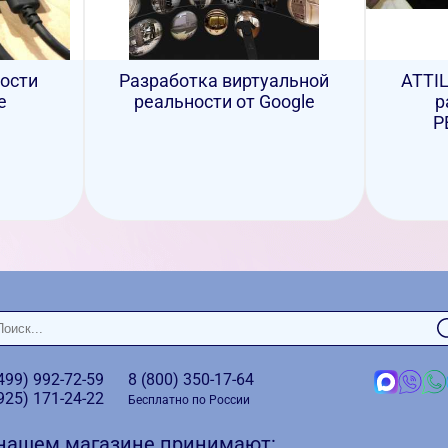
ости
Разработка виртуальной
ATTIL
e
реальности от Google
р
Р
(499)
992-72-59
8 (800)
350-17-64
(925)
171-24-22
Бесплатно по России
 нашем магазине принимают: