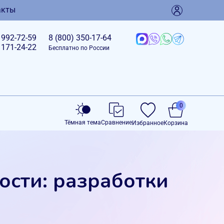
акты
)
992-72-59
8 (800)
350-17-64
)
171-24-22
Бесплатно по России
0
Тёмная тема
Сравнение
Избранное
Корзина
ости: разработки