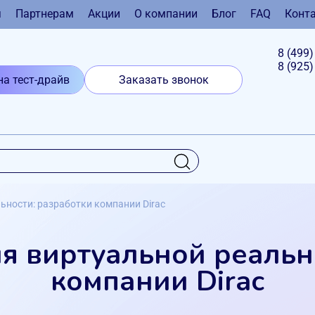
я
Партнерам
Акции
О компании
Блог
FAQ
Конт
8 (499
8 (925
на тест-драйв
Заказать звонок
ьности: разработки компании Dirac
я виртуальной реальн
компании Dirac