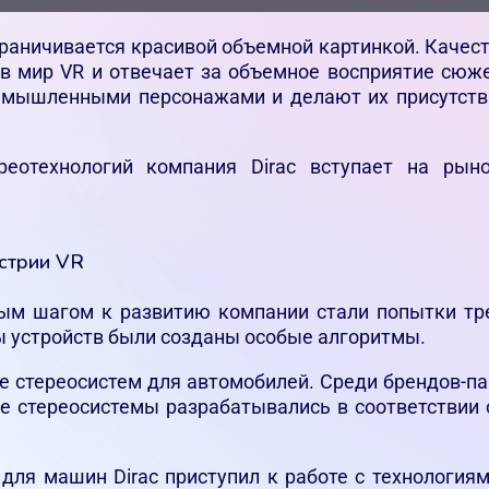
граничивается красивой объемной картинкой. Качес
в мир VR и отвечает за объемное восприятие сюж
вымышленными персонажами и делают их присутств
реотехнологий компания Dirac вступает на рын
устрии VR
вым шагом к развитию компании стали попытки тр
ы устройств были созданы особые алгоритмы.
е стереосистем для автомобилей. Среди брендов-п
ные стереосистемы разрабатывались в соответстви
для машин Dirac приступил к работе с технология