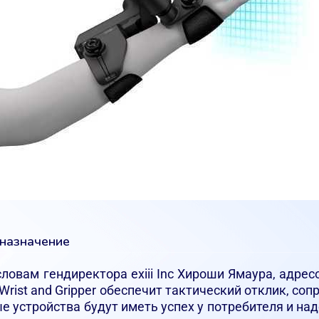
дназначение
о словам гендиректора exiii Inc Хироши Ямаура, ад
Wrist and Gripper обеспечит тактический отклик, 
е устройства будут иметь успех у потребителя и н