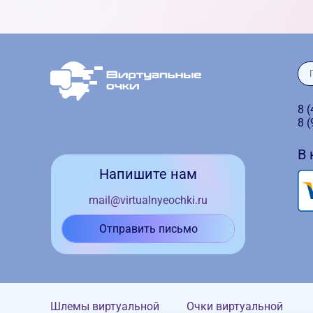
8 
8 
В
Напишите нам
mail@virtualnyeochki.ru
Отправить письмо
Шлемы виртуальной
Очки виртуальной