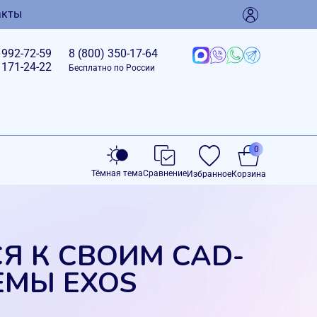
акты
)
992-72-59
8 (800)
350-17-64
)
171-24-22
Бесплатно по России
0
Тёмная тема
Сравнение
Избранное
Корзина
Я К СВОИМ CAD-
МЫ EXOS