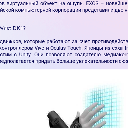
ков виртуальный объект на ощупь. EXOS – новейше
ийской компьютерной корпорации представили две 
Wrist DK1?
 движков, которые работают за счет противодейст
нтроллеров Vive и Oculus Touch. Японцы из exxiii
стим с Unity. Они позволяют создателю медиакон
предполагается придать больше увлекательности сю