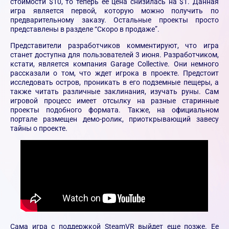
стоимости $10, то теперь ее цена снизилась на $1. Данная
игра является первой, которую можно получить по
предварительному заказу. Остальные проекты просто
представлены в разделе “Скоро в продаже”.
Представители разработчиков комментируют, что игра
станет доступна для пользователей 3 июня. Разработчиком,
кстати, является компания Garage Collective. Они немного
рассказали о том, что ждет игрока в проекте. Предстоит
исследовать остров, проникать в его подземные пещеры, а
также читать различные заклинания, изучать руны. Сам
игровой процесс имеет отсылку на разные старинные
проекты подобного формата. Также, на официальном
портале размещен демо-ролик, приоткрывающий завесу
тайны о проекте.
Сама игра с поддержкой SteamVR выйдет еще позже. Ее