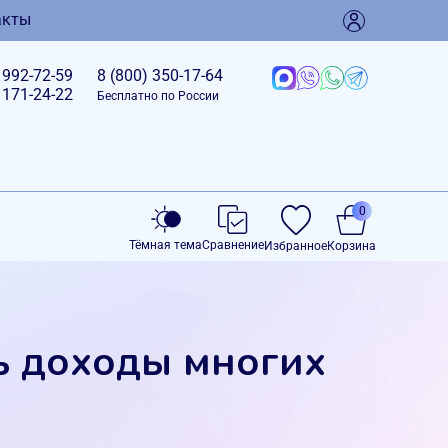
акты
)
992-72-59
8 (800)
350-17-64
)
171-24-22
Бесплатно по России
0
Тёмная тема
Сравнение
Избранное
Корзина
ь доходы многих