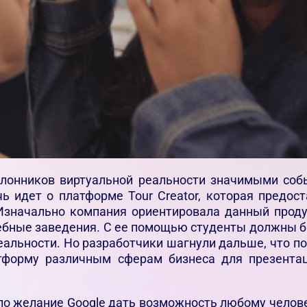
лонников виртуальной реальности значимыми собы
чь идет о платформе Tour Creator, которая предо
Изначально компания ориентировала данный проду
ебные заведения. С ее помощью студенты должны б
реальности. Но разработчики шагнули дальше, что п
атформу различным сферам бизнеса для презентац
ило желание Google дать возможность любому челов