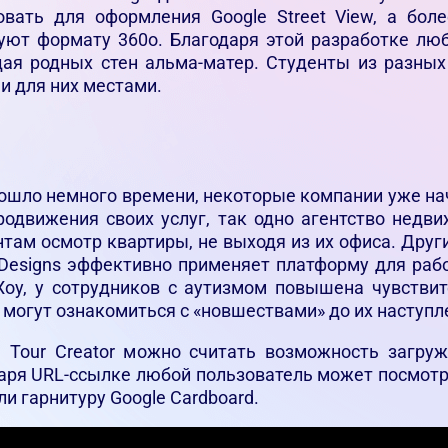
вать для оформления Google Street View, а бол
твуют формату 360о. Благодаря этой разработке л
дая родных стен альма-матер. Студенты из разных
и для них местами.
шло немного времени, некоторые компании уже нач
одвижения своих услуг, так одно агентство недв
там осмотр квартиры, не выходя из их офиса. Друг
 Designs эффективно применяет платформу для раб
Хоу, у сотрудников с аутизмом повышена чувств
 могут ознакомиться с «новшествами» до их наступл
Tour Creator можно считать возможность загруж
одаря URL-ссылке любой пользователь может посмотр
и гарнитуру Google Cardboard.