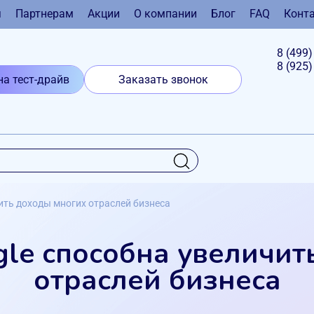
я
Партнерам
Акции
О компании
Блог
FAQ
Конт
8 (499
8 (925
на тест-драйв
Заказать звонок
ить доходы многих отраслей бизнеса
gle способна увеличит
отраслей бизнеса