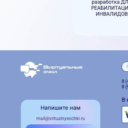
разработка Д
РЕАБИЛИТАЦ
ИНВАЛИДОВ
8 
8 
В
Напишите нам
mail@virtualnyeochki.ru