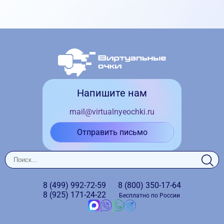
Напишите нам
mail@virtualnyeochki.ru
Отправить письмо
8 (499)
992-72-59
8 (800)
350-17-64
8 (925)
171-24-22
Бесплатно по России