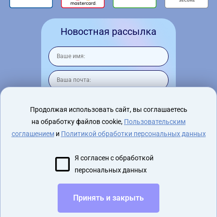
Новостная рассылка
Продолжая использовать сайт, вы соглашаетесь
на обработку файлов cookie,
Пользовательским
Я согласен на
обработку персональных
данных
соглашением
и
Политикой обработки персональных данных
Я согласен с обработкой
персональных данных
2015 - 2026 virtualnyeochki.ru
Принять и закрыть