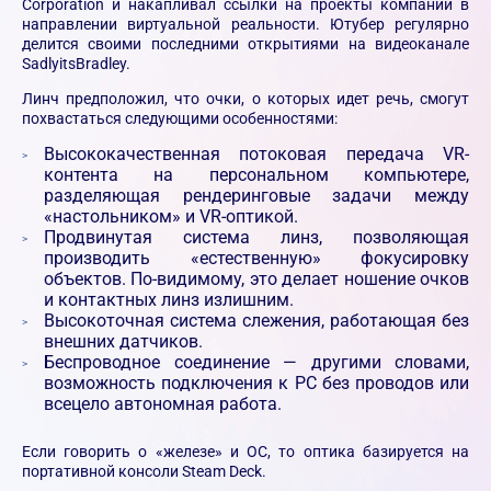
Corporation и накапливал ссылки на проекты компании в
направлении виртуальной реальности. Ютубер регулярно
делится своими последними открытиями на видеоканале
SadlyitsBradley.
Линч предположил, что очки, о которых идет речь, смогут
похвастаться следующими особенностями:
Высококачественная потоковая передача VR-
контента на персональном компьютере,
разделяющая рендеринговые задачи между
«настольником» и VR-оптикой.
Продвинутая система линз, позволяющая
производить «естественную» фокусировку
объектов. По-видимому, это делает ношение очков
и контактных линз излишним.
Высокоточная система слежения, работающая без
внешних датчиков.
Беспроводное соединение — другими словами,
возможность подключения к PC без проводов или
всецело автономная работа.
Если говорить о «железе» и ОС, то оптика базируется на
портативной консоли Steam Deck.