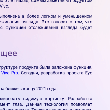
ло 6 лет назад. Самым заметным продуктом
Vive.
 выполнена в более легком и уменьшенном
живания взгляда. Это говорит о том, что
 с функцией отслеживания взгляда будет
ущее
структуре продукта была заложена функция,
,
Vive Pro
. Сегодня, разработка проекта Eye
на ближе к концу 2021 года.
зировать видимую картинку. Разработка
мент глаз. Данная технология позволяет
ьшей четкостью. Также улучшенную четкость