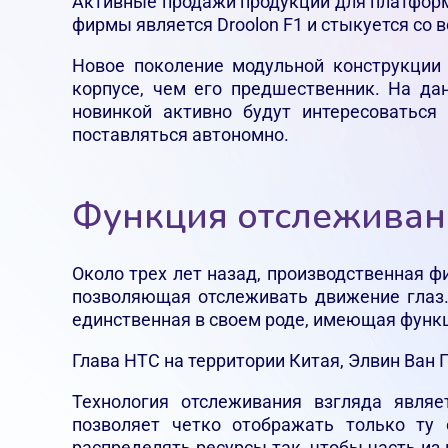
Активные продажи продукции для платформ
фирмы является Droolon F1 и стыкуется со 
Новое поколение модульной конструкции 
корпусе, чем его предшественник. На да
новинкой активно будут интересоваться
поставляться автономно.
Функция отслеживани
Около трех лет назад, производственная 
позволяющая отслеживать движение глаз.
единственная в своем роде, имеющая функ
Глава HTC на территории Китая, Элвин Ван Г
Технология отслеживания взгляда явля
позволяет четко отображать только ту 
распределять ресурсы так, чтобы часть из