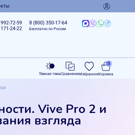
акты
)
992-72-59
8 (800)
350-17-64
)
171-24-22
Бесплатно по России
0
Тёмная тема
Сравнение
Избранное
Корзина
яда
сти. Vive Pro 2 и
вания взгляда