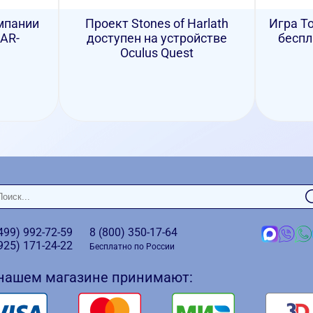
мпании
Проект Stones of Harlath
Игра To
 AR-
доступен на устройстве
беспл
Oculus Quest
(499)
992-72-59
8 (800)
350-17-64
(925)
171-24-22
Бесплатно по России
 нашем магазине принимают: