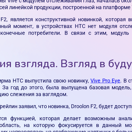
ы Vive с модулем отслеживания глаз, началась око
всей линейкой продукции, построенной на платформе 
F2, является конструктивной новинкой, которая
нный момент, в устройствах HTC нет модуля отсле
 конечные потребители. В связи с этим, модуль
я взгляда. Взгляд в буд
фирма HTC выпустила свою новинку,
Vive Pro Eye
. В 
 За год до этого, была выпущена базовая модель
цию слежения за взглядом.
рейлин заявил, что новинка, Droolon F2, будет доступ
ется функцией, которая делает возможным анали
область, на которую фокусируется в данный мо
 них направлялась на отображение картинки с бол