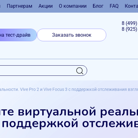
я
Партнерам
Акции
О компании
Блог
FAQ
Конт
8 (499
8 (925
на тест-драйв
Заказать звонок
льности. Vive Pro 2 и Vive Focus 3 с поддержкой отслеживания взгл
те виртуальной реально
 с поддержкой отслежи