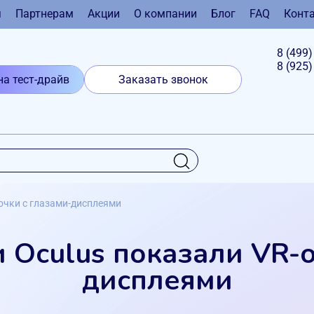
я
Партнерам
Акции
О компании
Блог
FAQ
Конт
8 (499
8 (925
на тест-драйв
Заказать звонок
очки с глазами-дисплеями
 Oculus показали VR-о
дисплеями