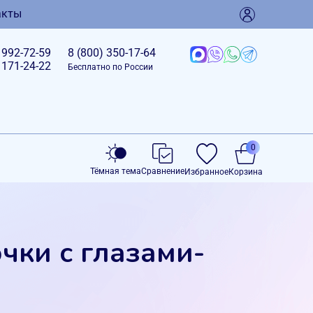
акты
)
992-72-59
8 (800)
350-17-64
)
171-24-22
Бесплатно по России
0
Тёмная тема
Сравнение
Избранное
Корзина
чки с глазами-