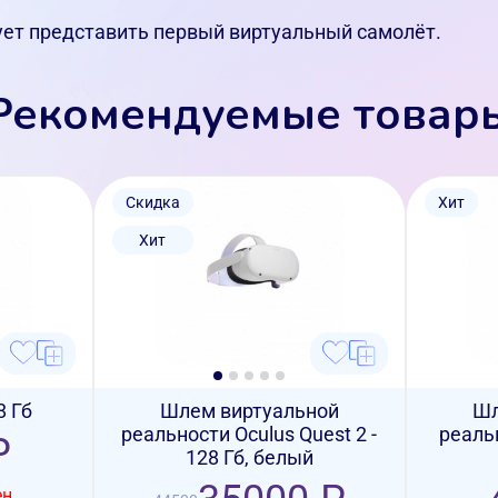
рует представить первый виртуальный самолёт.
Рекомендуемые товар
Скидка
Хит
Хит
8 Гб
Шлем виртуальной
Шл
реальности Oculus Quest 2 -
реальн
₽
128 Гб, белый
ен